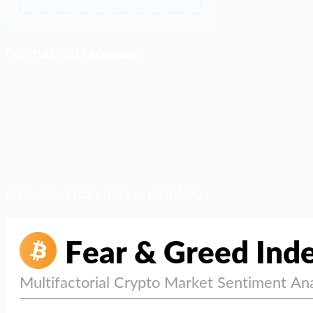
ติดตามเราบน Facebook
สภาวะตลาด (ความกลัว vs ความโลภ)