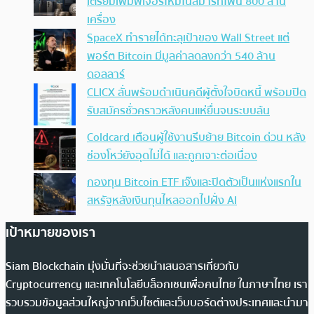
เตรียมเพิ่มฟีเจอร์ใหม่ในสมาร์ทโฟน 800 ล้าน
เครื่อง
SpaceX ทำรายได้ทะลุเป้าของ Wall Street แต่
พอร์ต Bitcoin มีมูลค่าลดลงกว่า 540 ล้าน
ดอลลาร์
CLICX ลั่นพร้อมดำเนินคดีผู้ตั้งใจบิดหนี้ พร้อมปิด
รับสมัครชั่วคราวหลังคนแห่ยื่นจนระบบล้น
Coldcard เตือนผู้ใช้งานรีบย้าย Bitcoin ด่วน หลัง
ช่องโหว่ยังอุดไม่ได้ และถูกเจาะต่อเนื่อง
กองทุน Bitcoin ETF เจ๊งและปิดตัวเป็นแห่งแรกใน
สหรัฐหลังเงินทุนไหลออกไปฝั่ง AI
เป้าหมายของเรา
Siam Blockchain มุ่งมั่นที่จะช่วยนำเสนอสารเกี่ยวกับ
Cryptocurrency และเทคโนโลยีบล็อกเชนเพื่อคนไทย ในภาษาไทย เรา
รวบรวมข้อมูลส่วนใหญ่จากเว็บไซต์และเว็บบอร์ดต่างประเทศและนำมา