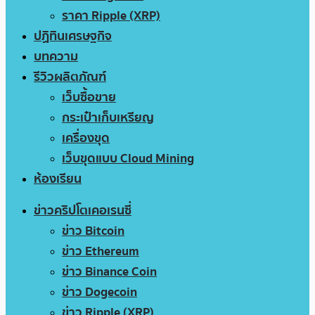
ราคา Ripple (XRP)
ปฏิทินเศรษฐกิจ
บทความ
รีวิวผลิตภัณฑ์
เว็บซื้อขาย
กระเป๋าเก็บเหรียญ
เครื่องขุด
เว็บขุดแบบ Cloud Mining
ห้องเรียน
ข่าวคริปโตเคอเรนซี่
ข่าว Bitcoin
ข่าว Ethereum
ข่าว Binance Coin
ข่าว Dogecoin
ข่าว Ripple (XRP)