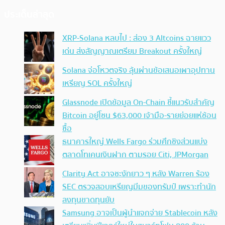
ประเด็นล่าสุด
XRP-Solana หลบไป : ส่อง 3 Altcoins ฉายแวว
เด่น ส่งสัญญาณเตรียม Breakout ครั้งใหญ่
Solana จ่อโหวตจริง ลุ้นผ่านข้อเสนอเผาอุปทาน
เหรียญ SOL ครั้งใหญ่
Glassnode เปิดข้อมูล On-Chain ชี้แนวรับสำคัญ
Bitcoin อยู่โซน $63,000 เจ้ามือ-รายย่อยแห่ช้อน
ซื้อ
ธนาคารใหญ่ Wells Fargo ร่วมศึกชิงส่วนแบ่ง
ตลาดโทเคนเงินฝาก ตามรอย Citi, JPMorgan
Clarity Act อาจชะงักยาว ๆ หลัง Warren ร้อง
SEC ตรวจสอบเหรียญมีมของทรัมป์ เพราะทำนัก
ลงทุนขาดทุนยับ
Samsung อาจเป็นผู้นำแจกจ่าย Stablecoin หลัง