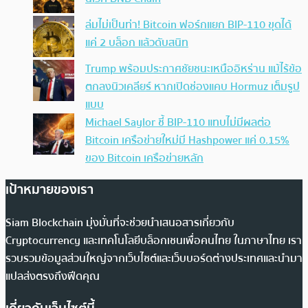
ล่มไม่เป็นท่า! Bitcoin ฟอร์กแยก BIP-110 ขุดได้
แค่ 2 บล็อก แล้วดับสนิท
Trump พร้อมประกาศชัยชนะเหนืออิหร่าน แม้ไร้ข้อ
ตกลงนิวเคลียร์ หากเปิดช่องแคบ Hormuz เต็มรูป
แบบ
Michael Saylor ชี้ BIP-110 แทบไม่มีผลต่อ
Bitcoin เครือข่ายใหม่มี Hashpower แค่ 0.15%
ของ Bitcoin เครือข่ายหลัก
เป้าหมายของเรา
Siam Blockchain มุ่งมั่นที่จะช่วยนำเสนอสารเกี่ยวกับ
Cryptocurrency และเทคโนโลยีบล็อกเชนเพื่อคนไทย ในภาษาไทย เรา
รวบรวมข้อมูลส่วนใหญ่จากเว็บไซต์และเว็บบอร์ดต่างประเทศและนำมา
แปลส่งตรงถึงฟีดคุณ