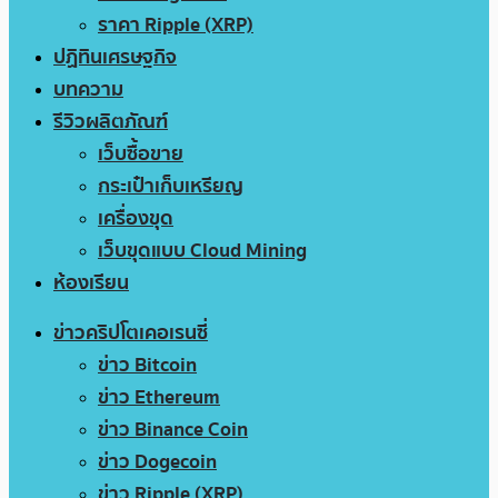
ราคา Ripple (XRP)
ปฏิทินเศรษฐกิจ
บทความ
รีวิวผลิตภัณฑ์
เว็บซื้อขาย
กระเป๋าเก็บเหรียญ
เครื่องขุด
เว็บขุดแบบ Cloud Mining
ห้องเรียน
ข่าวคริปโตเคอเรนซี่
ข่าว Bitcoin
ข่าว Ethereum
ข่าว Binance Coin
ข่าว Dogecoin
ข่าว Ripple (XRP)