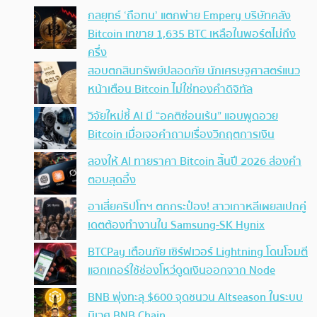
กลยุทธ์ ‘ถือทน’ แตกพ่าย Empery บริษัทคลัง
Bitcoin เทขาย 1,635 BTC เหลือในพอร์ตไม่ถึง
ครึ่ง
สอบตกสินทรัพย์ปลอดภัย นักเศรษฐศาสตร์แนว
หน้าเตือน Bitcoin ไม่ใช่ทองคำดิจิทัล
วิจัยใหม่ชี้ AI มี “อคติซ่อนเร้น” แอบพูดอวย
Bitcoin เมื่อเจอคำถามเรื่องวิกฤตการเงิน
ลองให้ AI ทายราคา Bitcoin สิ้นปี 2026 ส่องคำ
ตอบสุดอึ้ง
อาเสี่ยคริปโทฯ ตกกระป๋อง! สาวเกาหลีเผยสเปกคู่
เดตต้องทำงานใน Samsung-SK Hynix
BTCPay เตือนภัย เซิร์ฟเวอร์ Lightning โดนโจมตี
แฮกเกอร์ใช้ช่องโหว่ดูดเงินออกจาก Node
BNB พุ่งทะลุ $600 จุดชนวน Altseason ในระบบ
นิเวศ BNB Chain