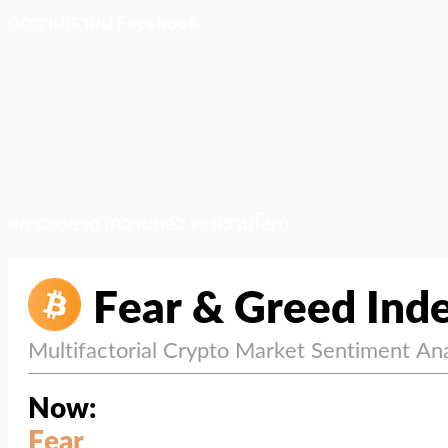
ติดตามเราบน Facebook
สภาวะตลาด (ความกลัว vs ความโลภ)