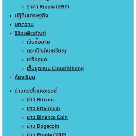
ราคา Ripple (XRP)
ปฏิทินเศรษฐกิจ
บทความ
รีวิวผลิตภัณฑ์
เว็บซื้อขาย
กระเป๋าเก็บเหรียญ
เครื่องขุด
เว็บขุดแบบ Cloud Mining
ห้องเรียน
ข่าวคริปโตเคอเรนซี่
ข่าว Bitcoin
ข่าว Ethereum
ข่าว Binance Coin
ข่าว Dogecoin
ข่าว Ripple (XRP)