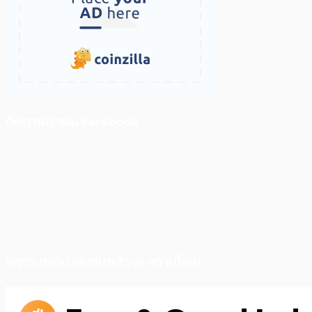
ติดตามเราบน Facebook
สภาวะตลาด (ความกลัว vs ความโลภ)