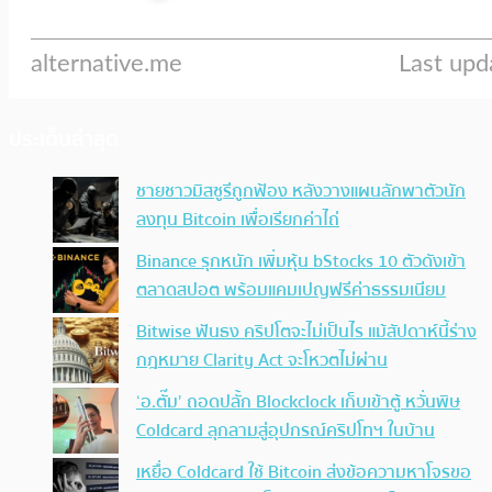
ประเด็นล่าสุด
ชายชาวมิสซูรีถูกฟ้อง หลังวางแผนลักพาตัวนัก
ลงทุน Bitcoin เพื่อเรียกค่าไถ่
Binance รุกหนัก เพิ่มหุ้น bStocks 10 ตัวดังเข้า
ตลาดสปอต พร้อมแคมเปญฟรีค่าธรรมเนียม
Bitwise ฟันธง คริปโตจะไม่เป็นไร แม้สัปดาห์นี้ร่าง
กฎหมาย Clarity Act จะโหวตไม่ผ่าน
‘อ.ตั๊ม’ ถอดปลั้ก Blockclock เก็บเข้าตู้ หวั่นพิษ
Coldcard ลุกลามสู่อุปกรณ์คริปโทฯ ในบ้าน
เหยื่อ Coldcard ใช้ Bitcoin ส่งข้อความหาโจรขอ