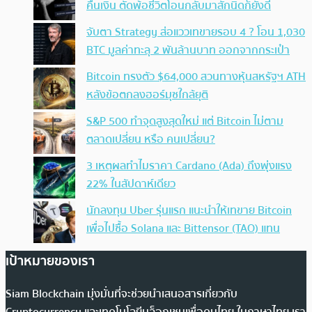
คืนเงิน ตัดพ้อชีวิตโอนกลับมาสักนิดก็ยังดี
จับตา Strategy ส่อแววเทขายรอบ 4 ? โอน 1,030
BTC มูลค่าทะลุ 2 พันล้านบาท ออกจากกระเป๋า
Bitcoin ทรงตัว $64,000 สวนทางหุ้นสหรัฐฯ ATH
หลังข้อตกลงฮอร์มุซใกล้ยุติ
S&P 500 ทำจุดสูงสุดใหม่ แต่ Bitcoin ไม่ตาม
ตลาดเปลี่ยน หรือ คนเปลี่ยน?
3 เหตุผลทำไมราคา Cardano (Ada) ถึงพุ่งแรง
22% ในสัปดาห์เดียว
นักลงทุน Uber รุ่นแรก แนะนำให้เทขาย Bitcoin
เพื่อไปซื้อ Solana และ Bittensor (TAO) แทน
เป้าหมายของเรา
Siam Blockchain มุ่งมั่นที่จะช่วยนำเสนอสารเกี่ยวกับ