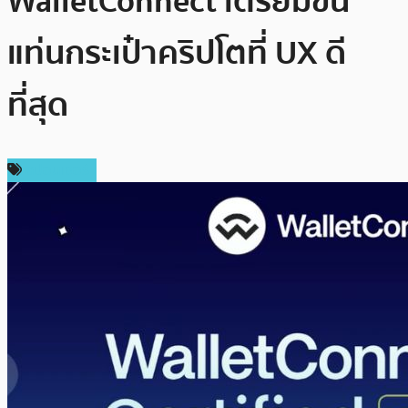
WalletConnect เตรียมขึ้น
แท่นกระเป๋าคริปโตที่ UX ดี
ที่สุด
สปอนเซอร์