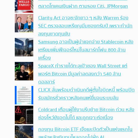
ตลาดโทเคนเงินฝาก ตามรอย Citi, JPMorgan
Clarity Act อาจชะงักยาว ๆ หลัง Warren ร้อง
SEC ตรวจสอบเหรียญมีมของทรัมป์ เพราะทำนัก
ลงทุนขาดทุนยับ
Samsung อาจเป็นผู้นำแจกจ่าย Stablecoin หลัง
เตรียมเพิ่มฟีเจอร์ใหม่ในสมาร์ทโฟน 800 ล้าน
เครื่อง
SpaceX ทำรายได้ทะลุเป้าของ Wall Street แต่
พอร์ต Bitcoin มีมูลค่าลดลงกว่า 540 ล้าน
ดอลลาร์
CLICX ลั่นพร้อมดำเนินคดีผู้ตั้งใจบิดหนี้ พร้อมปิด
รับสมัครชั่วคราวหลังคนแห่ยื่นจนระบบล้น
Coldcard เตือนผู้ใช้งานรีบย้าย Bitcoin ด่วน หลัง
ช่องโหว่ยังอุดไม่ได้ และถูกเจาะต่อเนื่อง
กองทุน Bitcoin ETF เจ๊งและปิดตัวเป็นแห่งแรกใน
สหรัฐหลังเงินทุนไหลออกไปฝั่ง AI