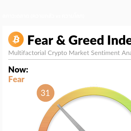
สภาวะตลาด (ความกลัว vs ความโลภ)