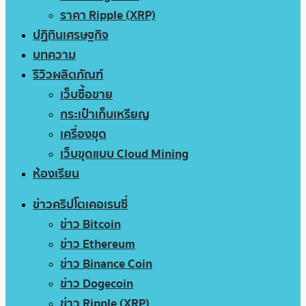
ราคา Ripple (XRP)
ปฏิทินเศรษฐกิจ
บทความ
รีวิวผลิตภัณฑ์
เว็บซื้อขาย
กระเป๋าเก็บเหรียญ
เครื่องขุด
เว็บขุดแบบ Cloud Mining
ห้องเรียน
ข่าวคริปโตเคอเรนซี่
ข่าว Bitcoin
ข่าว Ethereum
ข่าว Binance Coin
ข่าว Dogecoin
ข่าว Ripple (XRP)