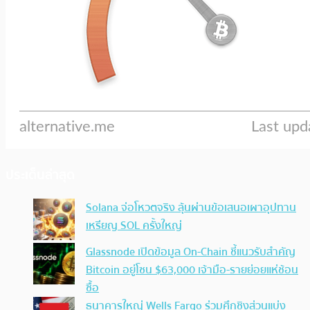
ประเด็นล่าสุด
Solana จ่อโหวตจริง ลุ้นผ่านข้อเสนอเผาอุปทาน
เหรียญ SOL ครั้งใหญ่
Glassnode เปิดข้อมูล On-Chain ชี้แนวรับสำคัญ
Bitcoin อยู่โซน $63,000 เจ้ามือ-รายย่อยแห่ช้อน
ซื้อ
ธนาคารใหญ่ Wells Fargo ร่วมศึกชิงส่วนแบ่ง