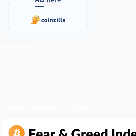
ติดตามเราบน Facebook
สภาวะตลาด (ความกลัว vs ความโลภ)