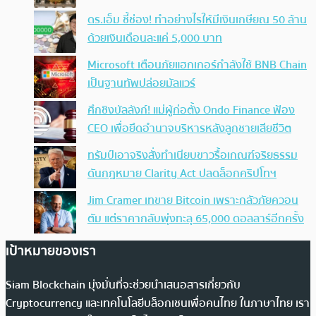
ดร.เอ็ม ชี้ช่อง! ทำอย่างไรให้มีเงินเกษียณ 50 ล้าน
ด้วยเงินเดือนละแค่ 5,000 บาท
Microsoft เตือนภัยแฮกเกอร์กำลังใช้ BNB Chain
เป็นฐานทัพปล่อยมัลแวร์
ศึกชิงบัลลังก์! แม่ผู้ก่อตั้ง Ondo Finance ฟ้อง
CEO เพื่อยึดอำนาจบริหารหลังลูกชายเสียชีวิต
ทรัมป์เอาจริง สั่งทำเนียบขาวรื้อเกณฑ์จริยธรรม
ดันกฎหมาย Clarity Act ปลดล็อกคริปโทฯ
Jim Cramer เทขาย Bitcoin เพราะกลัวภัยควอน
ตัม แต่ราคากลับพุ่งทะลุ 65,000 ดอลลาร์อีกครั้ง
เป้าหมายของเรา
Siam Blockchain มุ่งมั่นที่จะช่วยนำเสนอสารเกี่ยวกับ
Cryptocurrency และเทคโนโลยีบล็อกเชนเพื่อคนไทย ในภาษาไทย เรา