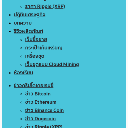
ราคา Ripple (XRP)
ปฏิทินเศรษฐกิจ
บทความ
รีวิวผลิตภัณฑ์
เว็บซื้อขาย
กระเป๋าเก็บเหรียญ
เครื่องขุด
เว็บขุดแบบ Cloud Mining
ห้องเรียน
ข่าวคริปโตเคอเรนซี่
ข่าว Bitcoin
ข่าว Ethereum
ข่าว Binance Coin
ข่าว Dogecoin
ข่าว Ripple (XRP)