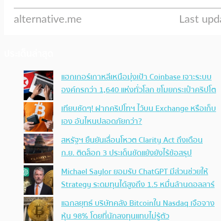
ประเด็นล่าสุด
แฮกเกอร์เกาหลีเหนือมุ่งเป้า Coinbase เจาะระบบ
องค์กรกว่า 1,640 แห่งทั่วโลก ขโมยกระเป๋าคริปโต
เทียบชัดๆ! ฝากคริปโทฯ ไว้บน Exchange หรือเก็บ
เอง อันไหนปลอดภัยกว่า?
สหรัฐฯ ยืนยันเลื่อนโหวต Clarity Act ถึงเดือน
ก.ย. ติดล็อก 3 ประเด็นขัดแย้งยังไร้ข้อสรุป
Michael Saylor ยอมรับ ChatGPT มีส่วนช่วยให้
Strategy ระดมทุนได้สูงถึง 1.5 หมื่นล้านดอลลาร์
แฉกลยุทธ์ บริษัทคลัง Bitcoinใน Nasdaq เจือจาง
หุ้น 98% โดยที่นักลงทุนแทบไม่รู้ตัว