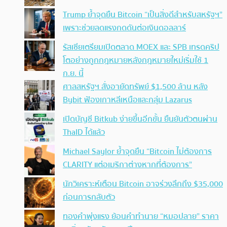
Trump ย้ำจุดยืน Bitcoin “เป็นสิ่งดีสำหรับสหรัฐฯ”
เพราะช่วยลดแรงกดดันต่อเงินดอลลาร์
รัสเซียเตรียมเปิดตลาด MOEX และ SPB เทรดคริป
โตอย่างถูกกฎหมายหลังกฎหมายใหม่เริ่มใช้ 1
ก.ย. นี้
ศาลสหรัฐฯ สั่งอายัดทรัพย์ $1,500 ล้าน หลัง
Bybit ฟ้องเกาหลีเหนือและกลุ่ม Lazarus
เปิดบัญชี Bitkub ง่ายขึ้นอีกขั้น ยืนยันตัวตนผ่าน
ThaID ได้แล้ว
Michael Saylor ย้ำจุดยืน “Bitcoin ไม่ต้องการ
CLARITY แต่อเมริกาต่างหากที่ต้องการ”
นักวิเคราะห์เตือน Bitcoin อาจร่วงลึกถึง $35,000
ก่อนการกลับตัว
ทองคำพุ่งแรง ย้อนคำทำนาย “หมอปลาย” ราคา