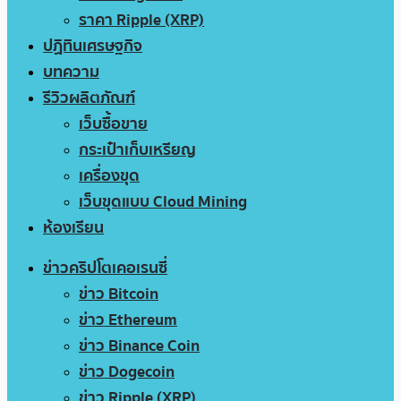
ราคา Ripple (XRP)
ปฏิทินเศรษฐกิจ
บทความ
รีวิวผลิตภัณฑ์
เว็บซื้อขาย
กระเป๋าเก็บเหรียญ
เครื่องขุด
เว็บขุดแบบ Cloud Mining
ห้องเรียน
ข่าวคริปโตเคอเรนซี่
ข่าว Bitcoin
ข่าว Ethereum
ข่าว Binance Coin
ข่าว Dogecoin
ข่าว Ripple (XRP)