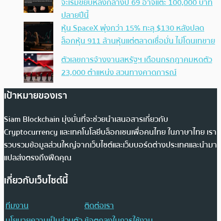
จะเริ่มขยับหลังกลางปี 69 อาจแตะ 100,000 บาท
ปลายปีนี้
หุ้น SpaceX พุ่งกว่า 15% ทะลุ $130 หลังปลด
ล็อกหุ้น 911 ล้านหุ้นแต่ตลาดเชื่อมั่น ไม่โดนเทขาย
ตัวเลขการจ้างงานสหรัฐฯ เดือนกรกฎาคมหดตัว
23,000 ตำแหน่ง สวนทางคาดการณ์
เป้าหมายของเรา
Siam Blockchain มุ่งมั่นที่จะช่วยนำเสนอสารเกี่ยวกับ
Cryptocurrency และเทคโนโลยีบล็อกเชนเพื่อคนไทย ในภาษาไทย เรา
รวบรวมข้อมูลส่วนใหญ่จากเว็บไซต์และเว็บบอร์ดต่างประเทศและนำมา
แปลส่งตรงถึงฟีดคุณ
เกี่ยวกับเว็บไซต์นี้
ทีมงาน
ติดต่อเรา
นโยบายความเป็นส่วนตัว
ข้อตกลงในการใช้งาน