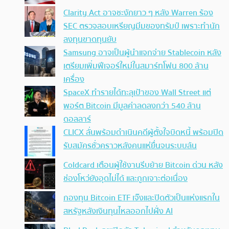
Clarity Act อาจชะงักยาว ๆ หลัง Warren ร้อง
SEC ตรวจสอบเหรียญมีมของทรัมป์ เพราะทำนัก
ลงทุนขาดทุนยับ
Samsung อาจเป็นผู้นำแจกจ่าย Stablecoin หลัง
เตรียมเพิ่มฟีเจอร์ใหม่ในสมาร์ทโฟน 800 ล้าน
เครื่อง
SpaceX ทำรายได้ทะลุเป้าของ Wall Street แต่
พอร์ต Bitcoin มีมูลค่าลดลงกว่า 540 ล้าน
ดอลลาร์
CLICX ลั่นพร้อมดำเนินคดีผู้ตั้งใจบิดหนี้ พร้อมปิด
รับสมัครชั่วคราวหลังคนแห่ยื่นจนระบบล้น
Coldcard เตือนผู้ใช้งานรีบย้าย Bitcoin ด่วน หลัง
ช่องโหว่ยังอุดไม่ได้ และถูกเจาะต่อเนื่อง
กองทุน Bitcoin ETF เจ๊งและปิดตัวเป็นแห่งแรกใน
สหรัฐหลังเงินทุนไหลออกไปฝั่ง AI