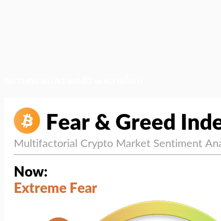
สภาวะตลาด (ความกลัว vs ความโลภ)