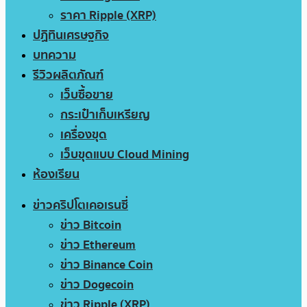
ราคา Ripple (XRP)
ปฏิทินเศรษฐกิจ
บทความ
รีวิวผลิตภัณฑ์
เว็บซื้อขาย
กระเป๋าเก็บเหรียญ
เครื่องขุด
เว็บขุดแบบ Cloud Mining
ห้องเรียน
ข่าวคริปโตเคอเรนซี่
ข่าว Bitcoin
ข่าว Ethereum
ข่าว Binance Coin
ข่าว Dogecoin
ข่าว Ripple (XRP)