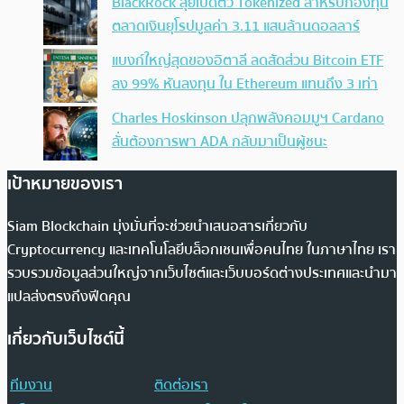
BlackRock ลุยเปิดตัว Tokenized สำหรับกองทุน
ตลาดเงินยุโรปมูลค่า 3.11 แสนล้านดอลลาร์
แบงก์ใหญ่สุดของอิตาลี ลดสัดส่วน Bitcoin ETF
ลง 99% หันลงทุน ใน Ethereum แทนถึง 3 เท่า
Charles Hoskinson ปลุกพลังคอมมูฯ Cardano
ลั่นต้องการพา ADA กลับมาเป็นผู้ชนะ
เป้าหมายของเรา
Siam Blockchain มุ่งมั่นที่จะช่วยนำเสนอสารเกี่ยวกับ
Cryptocurrency และเทคโนโลยีบล็อกเชนเพื่อคนไทย ในภาษาไทย เรา
รวบรวมข้อมูลส่วนใหญ่จากเว็บไซต์และเว็บบอร์ดต่างประเทศและนำมา
แปลส่งตรงถึงฟีดคุณ
เกี่ยวกับเว็บไซต์นี้
ทีมงาน
ติดต่อเรา