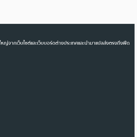
วนใหญ่จากเว็บไซต์และเว็บบอร์ดต่างประเทศและนำมาแปลส่งตรงถึงฟีด