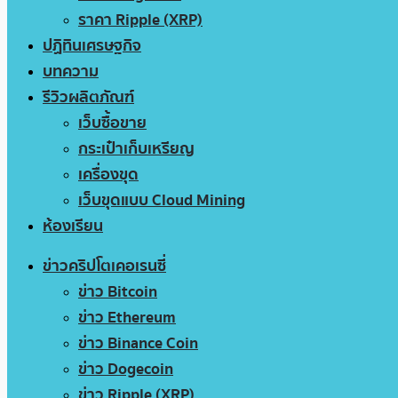
ราคา Ripple (XRP)
ปฏิทินเศรษฐกิจ
บทความ
รีวิวผลิตภัณฑ์
เว็บซื้อขาย
กระเป๋าเก็บเหรียญ
เครื่องขุด
เว็บขุดแบบ Cloud Mining
ห้องเรียน
ข่าวคริปโตเคอเรนซี่
ข่าว Bitcoin
ข่าว Ethereum
ข่าว Binance Coin
ข่าว Dogecoin
ข่าว Ripple (XRP)