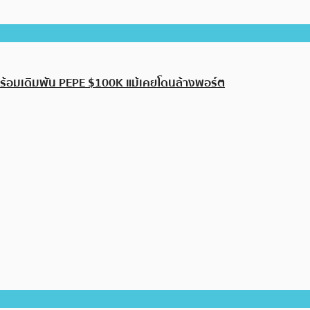
 พร้อมเดิมพัน PEPE $100K แม้เคยโดนล้างพอร์ต