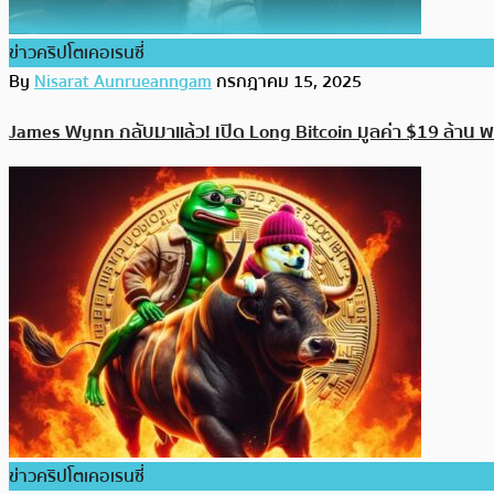
ข่าวคริปโตเคอเรนซี่
By
Nisarat Aunrueanngam
กรกฎาคม 15, 2025
James Wynn กลับมาแล้ว! เปิด Long Bitcoin มูลค่า $19 ล้าน
ข่าวคริปโตเคอเรนซี่