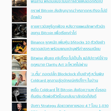
พันล้าน พร้อมลั่นจะไม่มีการช่วยเหลืออีกต่อไป
กราฟ Bitcoin ส่งสัญญาณว่าตลาดกระทิงจะไม่มี
อีกแล้ว
ชายชาวมิสซูรีถูกฟ้อง หลังวางแผนลักพาตัวนัก
ลงทุน Bitcoin เพื่อเรียกค่าไถ่
Binance รุกหนัก เพิ่มหุ้น bStocks 10 ตัวดังเข้า
ตลาดสปอต พร้อมแคมเปญฟรีค่าธรรมเนียม
Bitwise ฟันธง คริปโตจะไม่เป็นไร แม้สัปดาห์นี้ร่าง
กฎหมาย Clarity Act จะโหวตไม่ผ่าน
‘อ.ตั๊ม’ ถอดปลั้ก Blockclock เก็บเข้าตู้ หวั่นพิษ
Coldcard ลุกลามสู่อุปกรณ์คริปโทฯ ในบ้าน
เหยื่อ Coldcard ใช้ Bitcoin ส่งข้อความหาโจรขอ
คืนเงิน ตัดพ้อชีวิตโอนกลับมาสักนิดก็ยังดี
จับตา Strategy ส่อแววเทขายรอบ 4 ? โอน 1,030