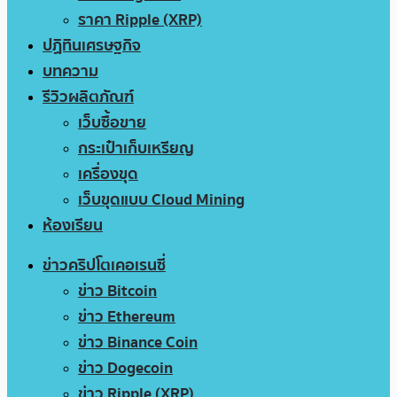
ราคา Ripple (XRP)
ปฏิทินเศรษฐกิจ
บทความ
รีวิวผลิตภัณฑ์
เว็บซื้อขาย
กระเป๋าเก็บเหรียญ
เครื่องขุด
เว็บขุดแบบ Cloud Mining
ห้องเรียน
ข่าวคริปโตเคอเรนซี่
ข่าว Bitcoin
ข่าว Ethereum
ข่าว Binance Coin
ข่าว Dogecoin
ข่าว Ripple (XRP)