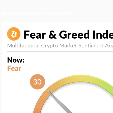
สภาวะตลาด (ความกลัว vs ความโลภ)