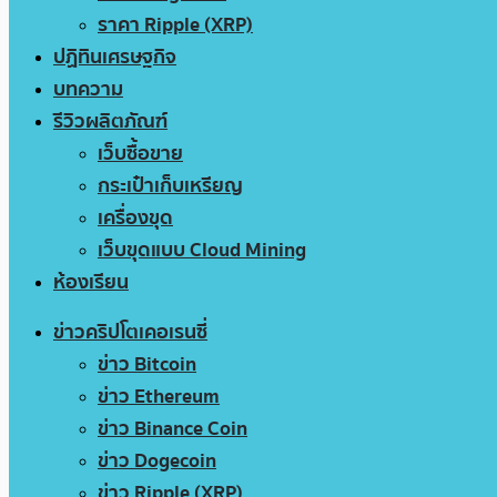
ราคา Ripple (XRP)
ปฏิทินเศรษฐกิจ
บทความ
รีวิวผลิตภัณฑ์
เว็บซื้อขาย
กระเป๋าเก็บเหรียญ
เครื่องขุด
เว็บขุดแบบ Cloud Mining
ห้องเรียน
ข่าวคริปโตเคอเรนซี่
ข่าว Bitcoin
ข่าว Ethereum
ข่าว Binance Coin
ข่าว Dogecoin
ข่าว Ripple (XRP)