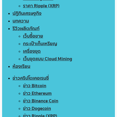
ราคา Ripple (XRP)
ปฏิทินเศรษฐกิจ
บทความ
รีวิวผลิตภัณฑ์
เว็บซื้อขาย
กระเป๋าเก็บเหรียญ
เครื่องขุด
เว็บขุดแบบ Cloud Mining
ห้องเรียน
ข่าวคริปโตเคอเรนซี่
ข่าว Bitcoin
ข่าว Ethereum
ข่าว Binance Coin
ข่าว Dogecoin
ข่าว Ripple (XRP)