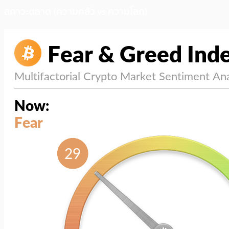
สภาวะตลาด (ความกลัว vs ความโลภ)