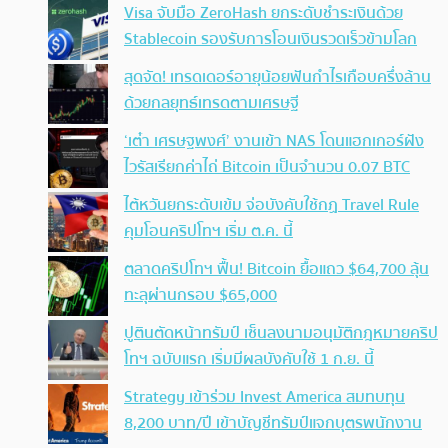
Visa จับมือ ZeroHash ยกระดับชำระเงินด้วย
Stablecoin รองรับการโอนเงินรวดเร็วข้ามโลก
สุดจัด! เทรดเดอร์อายุน้อยฟันกำไรเกือบครึ่งล้าน
ด้วยกลยุทธ์เทรดตามเศรษฐี
‘เต๋า เศรษฐพงศ์’ งานเข้า NAS โดนแฮกเกอร์ฝัง
ไวรัสเรียกค่าไถ่ Bitcoin เป็นจำนวน 0.07 BTC
ไต้หวันยกระดับเข้ม จ่อบังคับใช้กฏ Travel Rule
คุมโอนคริปโทฯ เริ่ม ต.ค. นี้
ตลาดคริปโทฯ ฟื้น! Bitcoin ยื้อแถว $64,700 ลุ้น
ทะลุผ่านกรอบ $65,000
ปูตินตัดหน้าทรัมป์ เซ็นลงนามอนุมัติกฎหมายคริป
โทฯ ฉบับแรก เริ่มมีผลบังคับใช้ 1 ก.ย. นี้
Strategy เข้าร่วม Invest America สมทบทุน
8,200 บาท/ปี เข้าบัญชีทรัมป์แจกบุตรพนักงาน