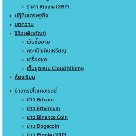
ราคา Ripple (XRP)
ปฏิทินเศรษฐกิจ
บทความ
รีวิวผลิตภัณฑ์
เว็บซื้อขาย
กระเป๋าเก็บเหรียญ
เครื่องขุด
เว็บขุดแบบ Cloud Mining
ห้องเรียน
ข่าวคริปโตเคอเรนซี่
ข่าว Bitcoin
ข่าว Ethereum
ข่าว Binance Coin
ข่าว Dogecoin
ข่าว Ripple (XRP)