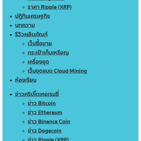
ราคา Ripple (XRP)
ปฏิทินเศรษฐกิจ
บทความ
รีวิวผลิตภัณฑ์
เว็บซื้อขาย
กระเป๋าเก็บเหรียญ
เครื่องขุด
เว็บขุดแบบ Cloud Mining
ห้องเรียน
ข่าวคริปโตเคอเรนซี่
ข่าว Bitcoin
ข่าว Ethereum
ข่าว Binance Coin
ข่าว Dogecoin
ข่าว Ripple (XRP)