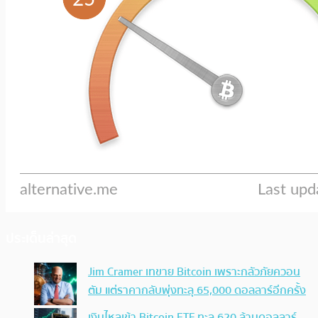
ประเด็นล่าสุด
Jim Cramer เทขาย Bitcoin เพราะกลัวภัยควอน
ตัม แต่ราคากลับพุ่งทะลุ 65,000 ดอลลาร์อีกครั้ง
เงินไหลเข้า Bitcoin ETF ทะลุ 620 ล้านดอลลาร์