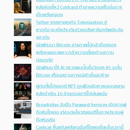
หลังช่องโหว่ Coldcard ทำลายความเชื่อมั่นการ
เก็บเหรียญเอง
Tether รุกขยายธุรกิจ Tokenization สู่
ซาอุดีอาระเบียประเดิมด้วยอสังหาริมทรัพย์ระดับ
สถาบัน
นักพัฒนา Bitcoin สารภาพไม่กล้าถือครอง
เหรียญเยอะเพราะกลัวความเสี่ยงด้านความ
ปลอดภัย
นักพัฒนาใช้ AI ตรวจพบบั๊กขั้นวิกฤต 85 จุดใน
Bitcoin เตือนสถานการณ์เข้าขั้นเลวร้าย
ผู้ก่อตั้งโปรเจกต์ NFT ถูกฟ้องข้อหาหลอกลงทุน
หลังนำเงิน 10 ล้านดอลลาร์ไปเล่นพนัน
Broadridge จับมือ Payward Services เปิดทางผู้
ถือหุ้นโทเคน xStocksโหวตลงมติในการประชุมผู้
ถือหุ้นจริง
Cashcat ขึ้นแท่นเหรียญมีมที่โตแรงที่สุดในเวลานี้