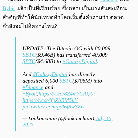
Bybit
แล้วเป็นที่เรียบร้อย ซึ่งกลายเป็นแรงสั่นสะเทือน
สำคัญที่ทำให้นักเทรดทั่วโลกเริ่มตั้งคำถามว่า ตลาด
กำลังจะไปทิศทางไหน?
UPDATE: The Bitcoin OG with 80,009
$BTC
($9.46B) has transferred 40,009
$BTC
($4.68B) to
#GalaxyDigital
.
And
#GalaxyDigital
has directly
deposited 6,000
$BTC
($706M) into
#Binance
and
#Bybit
.
https://t.co/8Z4m7CAQ0i
https://t.co/4fpZhBM5uY
pic.twitter.com/gdl6f8wSZw
— Lookonchain (@lookonchain)
July 15,
2025