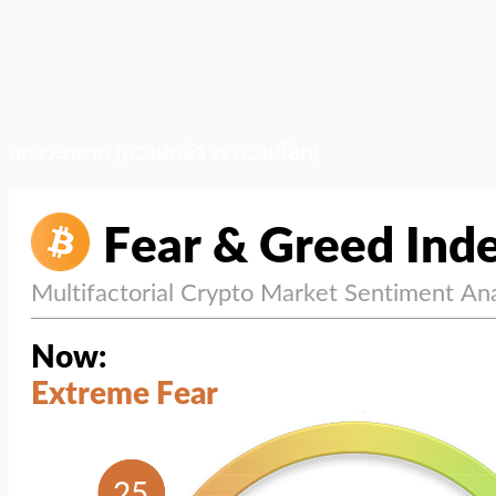
สภาวะตลาด (ความกลัว vs ความโลภ)