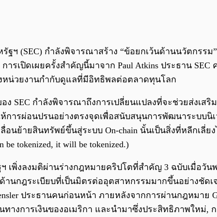
ฐฯ (SEC) กำลังพิจารณาสร้าง “ข้อยกเว้นด้านนวัตกรรม”
การเปิดเผยครั้งสำคัญนี้มาจาก Paul Atkins ประธาน SEC คนป
องหน่วยงานกำกับดูแลที่มีอิทธิพลต่อตลาดทุนโลก
ของ SEC กำลังพิจารณาถึงการเปลี่ยนแปลงที่จะช่วยส่งเสริม
ให้การผ่อนปรนอย่างตรงจุดเพื่อสนับสนุนการพัฒนาระบบนิเว
ลื่อนย้ายสินทรัพย์ขึ้นสู่ระบบ On-chain นั้นเป็นสิ่งที่หลีก
 be tokenized, it will be tokenized.)
ฐฯ เพิ่งลงมติผ่านร่างกฎหมายคริปโตที่สำคัญ 3 ฉบับเมื่อวั
้านกฎระเบียบที่เป็นมิตรต่ออุตสาหกรรมมากขึ้นอย่างชัดเจนภา
y Gensler ประธานคนก่อนหน้า ภายหลังจากการผ่านกฎหมาย GE
นฐานทางการเงินของอเมริกา และนำมาซึ่งประสิทธิภาพใหม่, 