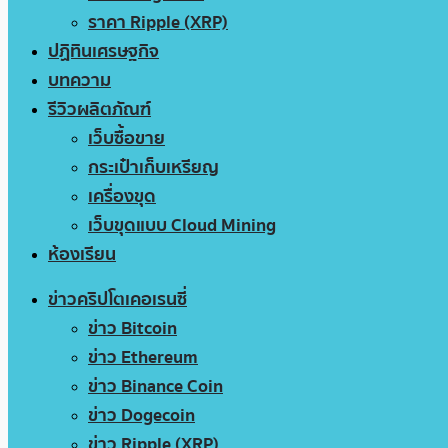
ราคา Ripple (XRP)
ปฏิทินเศรษฐกิจ
บทความ
รีวิวผลิตภัณฑ์
เว็บซื้อขาย
กระเป๋าเก็บเหรียญ
เครื่องขุด
เว็บขุดแบบ Cloud Mining
ห้องเรียน
ข่าวคริปโตเคอเรนซี่
ข่าว Bitcoin
ข่าว Ethereum
ข่าว Binance Coin
ข่าว Dogecoin
ข่าว Ripple (XRP)