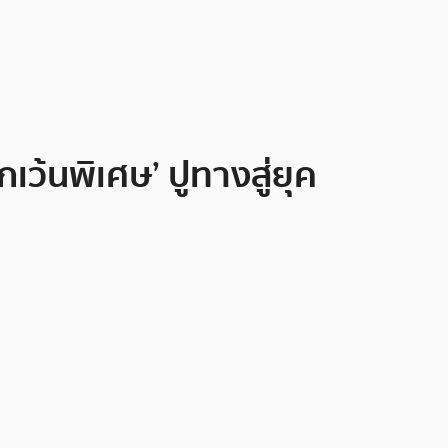
เว้นพิเศษ’ ปูทางสู่ยุค