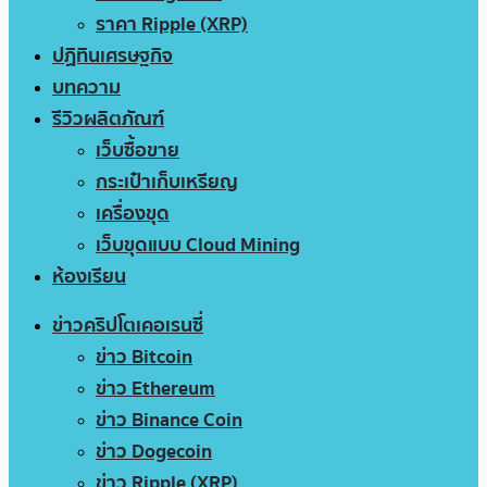
ราคา Ripple (XRP)
ปฏิทินเศรษฐกิจ
บทความ
รีวิวผลิตภัณฑ์
เว็บซื้อขาย
กระเป๋าเก็บเหรียญ
เครื่องขุด
เว็บขุดแบบ Cloud Mining
ห้องเรียน
ข่าวคริปโตเคอเรนซี่
ข่าว Bitcoin
ข่าว Ethereum
ข่าว Binance Coin
ข่าว Dogecoin
ข่าว Ripple (XRP)