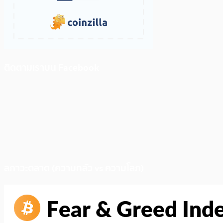
ติดตามเราบน Facebook
สภาวะตลาด (ความกลัว vs ความโลภ)