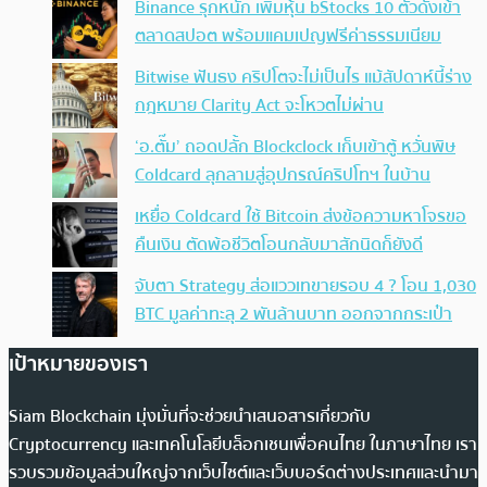
Binance รุกหนัก เพิ่มหุ้น bStocks 10 ตัวดังเข้า
ตลาดสปอต พร้อมแคมเปญฟรีค่าธรรมเนียม
Bitwise ฟันธง คริปโตจะไม่เป็นไร แม้สัปดาห์นี้ร่าง
กฎหมาย Clarity Act จะโหวตไม่ผ่าน
‘อ.ตั๊ม’ ถอดปลั้ก Blockclock เก็บเข้าตู้ หวั่นพิษ
Coldcard ลุกลามสู่อุปกรณ์คริปโทฯ ในบ้าน
เหยื่อ Coldcard ใช้ Bitcoin ส่งข้อความหาโจรขอ
คืนเงิน ตัดพ้อชีวิตโอนกลับมาสักนิดก็ยังดี
จับตา Strategy ส่อแววเทขายรอบ 4 ? โอน 1,030
BTC มูลค่าทะลุ 2 พันล้านบาท ออกจากกระเป๋า
เป้าหมายของเรา
Siam Blockchain มุ่งมั่นที่จะช่วยนำเสนอสารเกี่ยวกับ
Cryptocurrency และเทคโนโลยีบล็อกเชนเพื่อคนไทย ในภาษาไทย เรา
รวบรวมข้อมูลส่วนใหญ่จากเว็บไซต์และเว็บบอร์ดต่างประเทศและนำมา