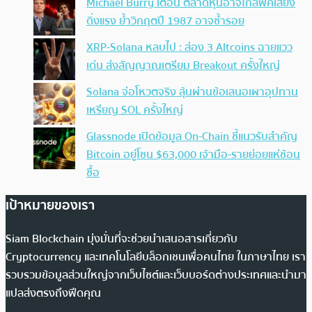
Michael Burry เตือน ตลาดหุ้นอาจใกล้พีคเสี่ยง
ดิ่งแรง ย้ำวิกฤตปี 1987 อาจซ้ำรอย
XRP-Solana หลบไป : ส่อง 3 Altcoins ฉายแวว
เด่น ส่งสัญญาณเตรียม Breakout ครั้งใหญ่
Solana จ่อโหวตจริง ลุ้นผ่านข้อเสนอเผาอุปทาน
เหรียญ SOL ครั้งใหญ่
Glassnode เปิดข้อมูล On-Chain ชี้แนวรับสำคัญ
Bitcoin อยู่โซน $63,000 เจ้ามือ-รายย่อยแห่ช้อน
ซื้อ
เป้าหมายของเรา
Siam Blockchain มุ่งมั่นที่จะช่วยนำเสนอสารเกี่ยวกับ
Cryptocurrency และเทคโนโลยีบล็อกเชนเพื่อคนไทย ในภาษาไทย เรา
รวบรวมข้อมูลส่วนใหญ่จากเว็บไซต์และเว็บบอร์ดต่างประเทศและนำมา
แปลส่งตรงถึงฟีดคุณ