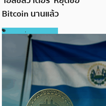
‘เอลซัลวาดอร์’ หยุดซื้อ
Bitcoin นานแล้ว
ข่าว Bitcoin
,
ข่าวคริปโตเคอเรนซี่