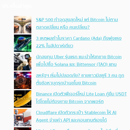
ประเด็นล่าสุด
S&P 500 ทำจุดสูงสุดใหม่ แต่ Bitcoin ไม่ตาม
ตลาดเปลี่ยน หรือ คนเปลี่ยน?
3 เหตุผลทำไมราคา Cardano (Ada) ถึงพุ่งแรง
22% ในสัปดาห์เดียว
นักลงทุน Uber รุ่นแรก แนะนำให้เทขาย Bitcoin
เพื่อไปซื้อ Solana และ Bittensor (TAO) แทน
สหรัฐฯ เริ่มไม่ปลอดภัย? ชายชาวมิสซูรี 3 คน ถูก
ตั้งข้อหาบุกรุกบ้านขโมย Bitcoin
Binance เปิดตัวฟีเจอร์ใหม่ Lite Loan กู้ยืม USDT
ได้โดยไม่ต้องขาย Bitcoin จากพอร์ต
Cloudflare เปิดตัวกระเป๋า Stablecoin ให้ AI
Agent จ่ายค่า API และคอนเทนต์เองได้