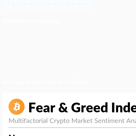
ติดตามเราบน Facebook
สภาวะตลาด (ความกลัว vs ความโลภ)