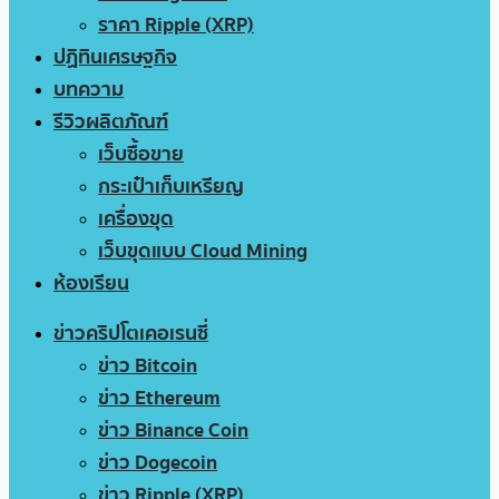
ราคา Ripple (XRP)
ปฏิทินเศรษฐกิจ
บทความ
รีวิวผลิตภัณฑ์
เว็บซื้อขาย
กระเป๋าเก็บเหรียญ
เครื่องขุด
เว็บขุดแบบ Cloud Mining
ห้องเรียน
ข่าวคริปโตเคอเรนซี่
ข่าว Bitcoin
ข่าว Ethereum
ข่าว Binance Coin
ข่าว Dogecoin
ข่าว Ripple (XRP)