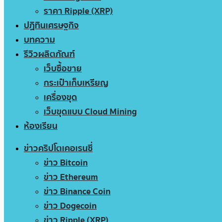
ราคา Ripple (XRP)
ปฏิทินเศรษฐกิจ
บทความ
รีวิวผลิตภัณฑ์
เว็บซื้อขาย
กระเป๋าเก็บเหรียญ
เครื่องขุด
เว็บขุดแบบ Cloud Mining
ห้องเรียน
ข่าวคริปโตเคอเรนซี่
ข่าว Bitcoin
ข่าว Ethereum
ข่าว Binance Coin
ข่าว Dogecoin
ข่าว Ripple (XRP)