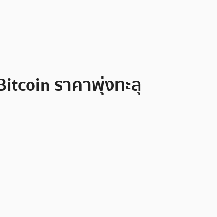
itcoin ราคาพุ่งทะลุ