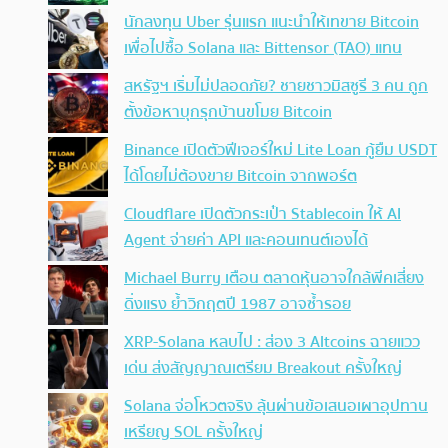
นักลงทุน Uber รุ่นแรก แนะนำให้เทขาย Bitcoin
เพื่อไปซื้อ Solana และ Bittensor (TAO) แทน
สหรัฐฯ เริ่มไม่ปลอดภัย? ชายชาวมิสซูรี 3 คน ถูก
ตั้งข้อหาบุกรุกบ้านขโมย Bitcoin
Binance เปิดตัวฟีเจอร์ใหม่ Lite Loan กู้ยืม USDT
ได้โดยไม่ต้องขาย Bitcoin จากพอร์ต
Cloudflare เปิดตัวกระเป๋า Stablecoin ให้ AI
Agent จ่ายค่า API และคอนเทนต์เองได้
Michael Burry เตือน ตลาดหุ้นอาจใกล้พีคเสี่ยง
ดิ่งแรง ย้ำวิกฤตปี 1987 อาจซ้ำรอย
XRP-Solana หลบไป : ส่อง 3 Altcoins ฉายแวว
เด่น ส่งสัญญาณเตรียม Breakout ครั้งใหญ่
Solana จ่อโหวตจริง ลุ้นผ่านข้อเสนอเผาอุปทาน
เหรียญ SOL ครั้งใหญ่