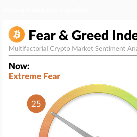
สภาวะตลาด (ความกลัว vs ความโลภ)