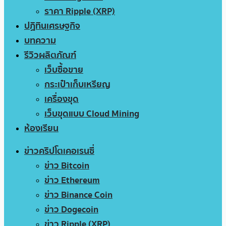
ราคา Ripple (XRP)
ปฏิทินเศรษฐกิจ
บทความ
รีวิวผลิตภัณฑ์
เว็บซื้อขาย
กระเป๋าเก็บเหรียญ
เครื่องขุด
เว็บขุดแบบ Cloud Mining
ห้องเรียน
ข่าวคริปโตเคอเรนซี่
ข่าว Bitcoin
ข่าว Ethereum
ข่าว Binance Coin
ข่าว Dogecoin
ข่าว Ripple (XRP)