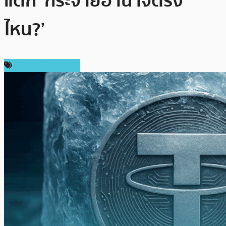
แตก ‘กระจายอำนาจตรง
ไหน?’
ข่าวคริปโตเคอเรนซี่