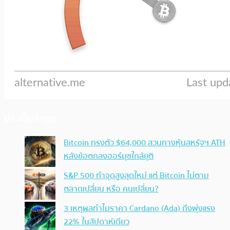
ประเด็นล่าสุด
Bitcoin ทรงตัว $64,000 สวนทางหุ้นสหรัฐฯ ATH
หลังข้อตกลงฮอร์มุซใกล้ยุติ
S&P 500 ทำจุดสูงสุดใหม่ แต่ Bitcoin ไม่ตาม
ตลาดเปลี่ยน หรือ คนเปลี่ยน?
3 เหตุผลทำไมราคา Cardano (Ada) ถึงพุ่งแรง
22% ในสัปดาห์เดียว