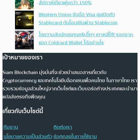
สัปดาห์เดียวพุ่งกว่า 150%
Western Union จับมือ Visa ลุยเปิดตัว
Stablecard ดันโอนเงินผ่าน Stablecoin
ไขความลับนักลงทุนคริปโทฯ เกาหลีใต้! รอดจาก
แฮก Coldcard Wallet ได้อย่างไร
เป้าหมายของเรา
Siam Blockchain มุ่งมั่นที่จะช่วยนำเสนอสารเกี่ยวกับ
Cryptocurrency และเทคโนโลยีบล็อกเชนเพื่อคนไทย ในภาษาไทย เรา
รวบรวมข้อมูลส่วนใหญ่จากเว็บไซต์และเว็บบอร์ดต่างประเทศและนำมา
แปลส่งตรงถึงฟีดคุณ
เกี่ยวกับเว็บไซต์นี้
ทีมงาน
ติดต่อเรา
นโยบายความเป็นส่วนตัว
ข้อตกลงในการใช้งาน