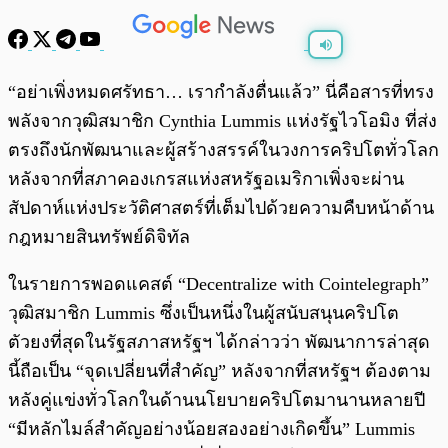
พร้อมเล่น
0:00
/
0:00
“อย่าเพิ่งหมดศรัทธา… เรากำลังตื่นแล้ว” นี่คือสารที่ทรง
พลังจากวุฒิสมาชิก Cynthia Lummis แห่งรัฐไวโอมิง ที่ส่ง
ตรงถึงนักพัฒนาและผู้สร้างสรรค์ในวงการคริปโตทั่วโลก
หลังจากที่สภาคองเกรสแห่งสหรัฐอเมริกาเพิ่งจะผ่าน
สัปดาห์แห่งประวัติศาสตร์ที่เต็มไปด้วยความคืบหน้าด้าน
กฎหมายสินทรัพย์ดิจิทัล
ในรายการพอดแคสต์ “Decentralize with Cointelegraph”
วุฒิสมาชิก Lummis ซึ่งเป็นหนึ่งในผู้สนับสนุนคริปโต
ตัวยงที่สุดในรัฐสภาสหรัฐฯ ได้กล่าวว่า พัฒนาการล่าสุด
นี้ถือเป็น “จุดเปลี่ยนที่สำคัญ” หลังจากที่สหรัฐฯ ต้องตาม
หลังคู่แข่งทั่วโลกในด้านนโยบายคริปโตมานานหลายปี
“มีหลักไมล์สำคัญอย่างน้อยสองอย่างเกิดขึ้น” Lummis