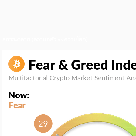
สภาวะตลาด (ความกลัว vs ความโลภ)