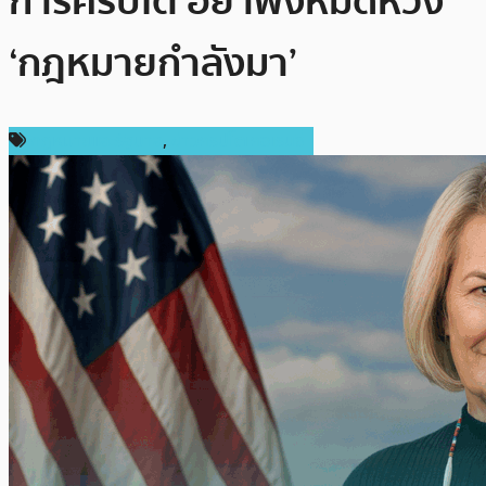
การคริปโต อย่าพึ่งหมดหวัง
‘กฎหมายกำลังมา’
กฎหมายและรัฐบาล
,
ข่าวคริปโตเคอเรนซี่