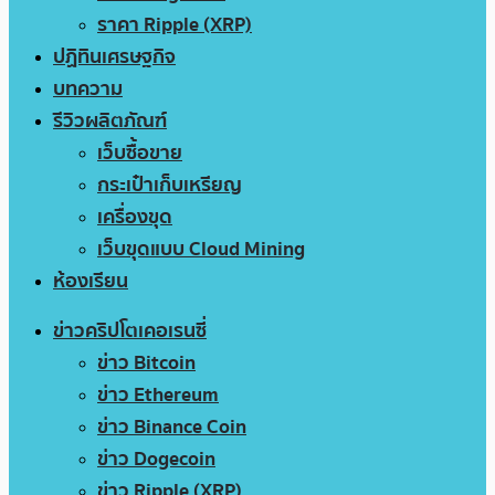
ราคา Ripple (XRP)
ปฏิทินเศรษฐกิจ
บทความ
รีวิวผลิตภัณฑ์
เว็บซื้อขาย
กระเป๋าเก็บเหรียญ
เครื่องขุด
เว็บขุดแบบ Cloud Mining
ห้องเรียน
ข่าวคริปโตเคอเรนซี่
ข่าว Bitcoin
ข่าว Ethereum
ข่าว Binance Coin
ข่าว Dogecoin
ข่าว Ripple (XRP)