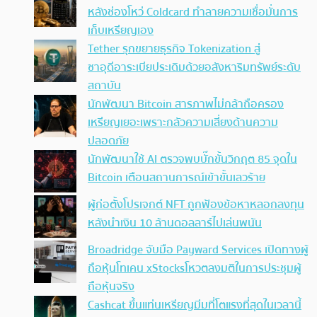
หลังช่องโหว่ Coldcard ทำลายความเชื่อมั่นการ
เก็บเหรียญเอง
Tether รุกขยายธุรกิจ Tokenization สู่
ซาอุดีอาระเบียประเดิมด้วยอสังหาริมทรัพย์ระดับ
สถาบัน
นักพัฒนา Bitcoin สารภาพไม่กล้าถือครอง
เหรียญเยอะเพราะกลัวความเสี่ยงด้านความ
ปลอดภัย
นักพัฒนาใช้ AI ตรวจพบบั๊กขั้นวิกฤต 85 จุดใน
Bitcoin เตือนสถานการณ์เข้าขั้นเลวร้าย
ผู้ก่อตั้งโปรเจกต์ NFT ถูกฟ้องข้อหาหลอกลงทุน
หลังนำเงิน 10 ล้านดอลลาร์ไปเล่นพนัน
Broadridge จับมือ Payward Services เปิดทางผู้
ถือหุ้นโทเคน xStocksโหวตลงมติในการประชุมผู้
ถือหุ้นจริง
Cashcat ขึ้นแท่นเหรียญมีมที่โตแรงที่สุดในเวลานี้