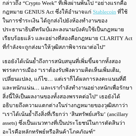
กล่าวถึง “Crypto Week” ที่เพิ่งผ่านพ้นไป “อย่างแรกคือ
กฎหมาย GENIUS Act ซึ่งให้อำนาจแก่
Stablecoin
ที่ใช้
ในการชำระเงิน ได้ถูกส่งไปยังห้องทำงานของ
ประธานาธิบดีทรัมป์และลงนามบังคับใช้เป็นกฎหมาย
เรียบร้อยแล้ว และอย่างที่สองคือกฎหมาย CLARITY Act
ที่กำลังจะถูกส่งมาให้วุฒิสภาพิจารณาต่อไป”
เธอยังได้เน้นย้ำถึงการสนับสนุนที่เพิ่มขึ้นจากทั้งสอง
พรรคการเมือง “เราต้องรับฟังความคิดเห็นเพิ่มเติม,
เปลี่ยนแปลง, แก้ไข… แต่เราก็ได้ผลการลงคะแนนที่ดี
และหนักแน่น… และเรากำลังทำงานอย่างหนักเพื่อรักษา
สิ่งนี้ให้เป็นผลงานของทั้งสองพรรคต่อไป” เธอยังได้
อธิบายถึงความแตกต่างในร่างกฎหมายของวุฒิสภาว่า
“เราได้เน้นย้ำถึงสิ่งที่เรียกว่า ‘สินทรัพย์เสริม’ (ancillary
assets) ซึ่งเป็นแนวทางที่เป็นประโยชน์ในการตัดสินว่า
อะไรคือหลักทรัพย์หรือสินค้าโภคภัณฑ์”