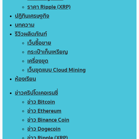
ราคา Ripple (XRP)
ปฏิทินเศรษฐกิจ
บทความ
รีวิวผลิตภัณฑ์
เว็บซื้อขาย
กระเป๋าเก็บเหรียญ
เครื่องขุด
เว็บขุดแบบ Cloud Mining
ห้องเรียน
ข่าวคริปโตเคอเรนซี่
ข่าว Bitcoin
ข่าว Ethereum
ข่าว Binance Coin
ข่าว Dogecoin
ข่าว Ripple (XRP)