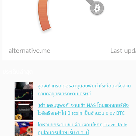
ประเด็นล่าสุด
สุดจัด! เทรดเดอร์อายุน้อยฟันกำไรเกือบครึ่งล้าน
ด้วยกลยุทธ์เทรดตามเศรษฐี
‘เต๋า เศรษฐพงศ์’ งานเข้า NAS โดนแฮกเกอร์ฝัง
ไวรัสเรียกค่าไถ่ Bitcoin เป็นจำนวน 0.07 BTC
ไต้หวันยกระดับเข้ม จ่อบังคับใช้กฏ Travel Rule
คุมโอนคริปโทฯ เริ่ม ต.ค. นี้