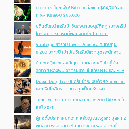
ตลาดคริปโทฯ ฟื้น! Bitcoin ยื้อแถว $64,700 ลุ้น
ทะลุผ่านกรอบ $65,000
ปูตินตัดหน้าทรัมป์ เซ็นลงนามอนุมัติกฎหมายคริป
โทฯ ฉบับแรก เริ่มมีผลบังคับใช้ 1 ก.ย. นี้
Strategy เข้าร่วม Invest America สมทบทุน
8,200 บาท/ปี เข้าบัญชีทรัมป์แจกบุตรพนักงาน
CryptoQuant ส่งสัญญาณตลาดหมีเข้าสู่โค้ง
สุดท้าย หลังพบเจ้าคริปโทฯ ซุ่มเก็บ BTC และ ETH
Dubai Duty Free เปิดรับชำระเงินด้วย Shiba Inu
และคริปโตอื่นรวม 30 สกุลเป็นครั้งแรก
Tom Lee เตือนควอนตัมอาจเจาะระบบ Bitcoin ได้
ในปี 2028
ผู้ก่อตั้งประกาศปิดฉากเหรียญ AI Agent มูลค่า 2
พันล้าน พร้อมลั่นจะไม่มีการช่วยเหลืออีกต่อไป