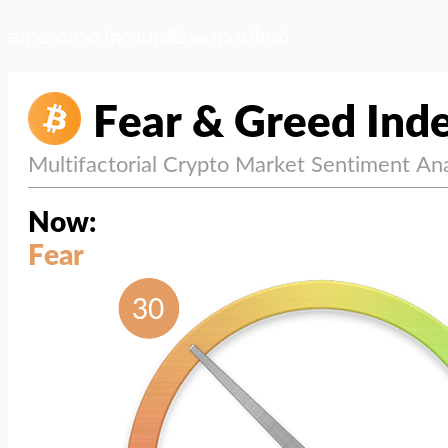
สภาวะตลาด (ความกลัว vs ความโลภ)