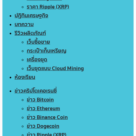
ราคา Ripple (XRP)
ปฏิทินเศรษฐกิจ
บทความ
รีวิวผลิตภัณฑ์
เว็บซื้อขาย
กระเป๋าเก็บเหรียญ
เครื่องขุด
เว็บขุดแบบ Cloud Mining
ห้องเรียน
ข่าวคริปโตเคอเรนซี่
ข่าว Bitcoin
ข่าว Ethereum
ข่าว Binance Coin
ข่าว Dogecoin
ข่าว Ripple (XRP)