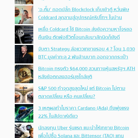
‘อ.ตั๊ม’ ถอดปลั้ก Blockclock เก็บเข้าตู้ หวั่นพิษ
Coldcard ลุกลามสู่อุปกรณ์คริปโทฯ ในบ้าน
เหยื่อ Coldcard ใช้ Bitcoin ส่งข้อความหาโจรขอ
คืนเงิน ตัดพ้อชีวิตโอนกลับมาสักนิดก็ยังดี
จับตา Strategy ส่อแววเทขายรอบ 4 ? โอน 1,030
BTC มูลค่าทะลุ 2 พันล้านบาท ออกจากกระเป๋า
Bitcoin ทรงตัว $64,000 สวนทางหุ้นสหรัฐฯ ATH
หลังข้อตกลงฮอร์มุซใกล้ยุติ
S&P 500 ทำจุดสูงสุดใหม่ แต่ Bitcoin ไม่ตาม
ตลาดเปลี่ยน หรือ คนเปลี่ยน?
3 เหตุผลทำไมราคา Cardano (Ada) ถึงพุ่งแรง
22% ในสัปดาห์เดียว
นักลงทุน Uber รุ่นแรก แนะนำให้เทขาย Bitcoin
เพื่อไปซื้อ Solana และ Bittensor (TAO) แทน