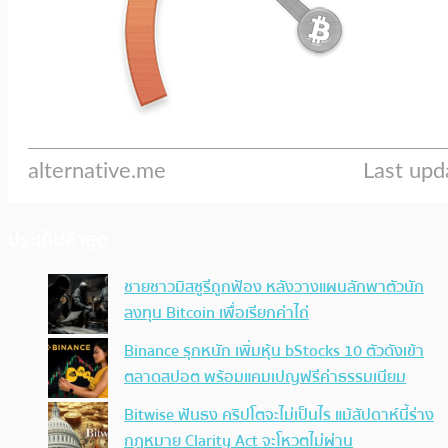
ประเด็นล่าสุด
ชายชาวมิสซูรีถูกฟ้อง หลังวางแผนลักพาตัวนัก
ลงทุน Bitcoin เพื่อเรียกค่าไถ่
Binance รุกหนัก เพิ่มหุ้น bStocks 10 ตัวดังเข้า
ตลาดสปอต พร้อมแคมเปญฟรีค่าธรรมเนียม
Bitwise ฟันธง คริปโตจะไม่เป็นไร แม้สัปดาห์นี้ร่าง
กฎหมาย Clarity Act จะโหวตไม่ผ่าน