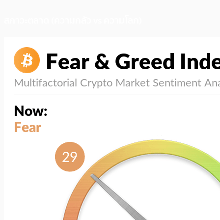
สภาวะตลาด (ความกลัว vs ความโลภ)