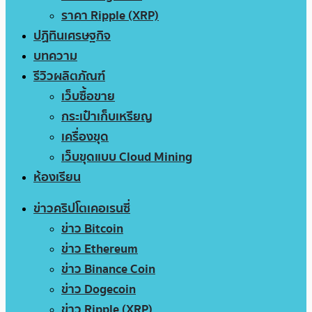
ราคา Ripple (XRP)
ปฏิทินเศรษฐกิจ
บทความ
รีวิวผลิตภัณฑ์
เว็บซื้อขาย
กระเป๋าเก็บเหรียญ
เครื่องขุด
เว็บขุดแบบ Cloud Mining
ห้องเรียน
ข่าวคริปโตเคอเรนซี่
ข่าว Bitcoin
ข่าว Ethereum
ข่าว Binance Coin
ข่าว Dogecoin
ข่าว Ripple (XRP)