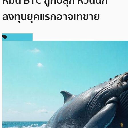
หมื่น BTC ถูกปลุก หวั่นนัก
ลงทุนยุคแรกอาจเทขาย
ข่าว Bitcoin