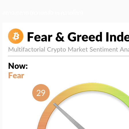
สภาวะตลาด (ความกลัว vs ความโลภ)