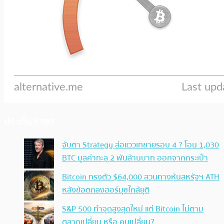
ประเด็นล่าสุด
จับตา Strategy ส่อแววเทขายรอบ 4 ? โอน 1,030
BTC มูลค่าทะลุ 2 พันล้านบาท ออกจากกระเป๋า
Bitcoin ทรงตัว $64,000 สวนทางหุ้นสหรัฐฯ ATH
หลังข้อตกลงฮอร์มุซใกล้ยุติ
S&P 500 ทำจุดสูงสุดใหม่ แต่ Bitcoin ไม่ตาม
ตลาดเปลี่ยน หรือ คนเปลี่ยน?