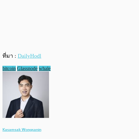
ที่มา :
DailyHodl
bitcoin
Glassnode
whale
Kasamsak Wongsanin