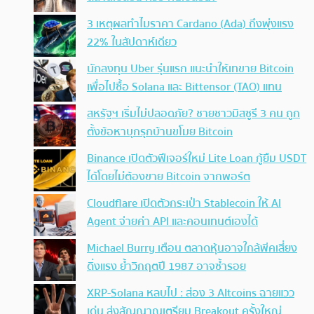
3 เหตุผลทำไมราคา Cardano (Ada) ถึงพุ่งแรง
22% ในสัปดาห์เดียว
นักลงทุน Uber รุ่นแรก แนะนำให้เทขาย Bitcoin
เพื่อไปซื้อ Solana และ Bittensor (TAO) แทน
สหรัฐฯ เริ่มไม่ปลอดภัย? ชายชาวมิสซูรี 3 คน ถูก
ตั้งข้อหาบุกรุกบ้านขโมย Bitcoin
Binance เปิดตัวฟีเจอร์ใหม่ Lite Loan กู้ยืม USDT
ได้โดยไม่ต้องขาย Bitcoin จากพอร์ต
Cloudflare เปิดตัวกระเป๋า Stablecoin ให้ AI
Agent จ่ายค่า API และคอนเทนต์เองได้
Michael Burry เตือน ตลาดหุ้นอาจใกล้พีคเสี่ยง
ดิ่งแรง ย้ำวิกฤตปี 1987 อาจซ้ำรอย
XRP-Solana หลบไป : ส่อง 3 Altcoins ฉายแวว
เด่น ส่งสัญญาณเตรียม Breakout ครั้งใหญ่