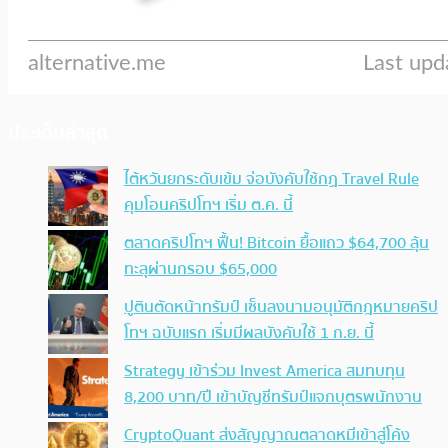
ประเด็นล่าสุด
ไต้หวันยกระดับเข้ม จ่อบังคับใช้กฏ Travel Rule
คุมโอนคริปโทฯ เริ่ม ต.ค. นี้
ตลาดคริปโทฯ ฟื้น! Bitcoin ยื้อแถว $64,700 ลุ้น
ทะลุผ่านกรอบ $65,000
ปูตินตัดหน้าทรัมป์ เซ็นลงนามอนุมัติกฎหมายคริป
โทฯ ฉบับแรก เริ่มมีผลบังคับใช้ 1 ก.ย. นี้
Strategy เข้าร่วม Invest America สมทบทุน
8,200 บาท/ปี เข้าบัญชีทรัมป์แจกบุตรพนักงาน
CryptoQuant ส่งสัญญาณตลาดหมีเข้าสู่โค้ง