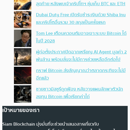
สุดท้าย หลังพบเจ้าคริปโทฯ ซุ่มเก็บ BTC และ ETH
Dubai Duty Free เปิดรับชำระเงินด้วย Shiba Inu
และคริปโตอื่นรวม 30 สกุลเป็นครั้งแรก
Tom Lee เตือนควอนตัมอาจเจาะระบบ Bitcoin ได้
ในปี 2028
ผู้ก่อตั้งประกาศปิดฉากเหรียญ AI Agent มูลค่า 2
พันล้าน พร้อมลั่นจะไม่มีการช่วยเหลืออีกต่อไป
กราฟ Bitcoin ส่งสัญญาณว่าตลาดกระทิงจะไม่มี
อีกแล้ว
ชายชาวมิสซูรีถูกฟ้อง หลังวางแผนลักพาตัวนัก
ลงทุน Bitcoin เพื่อเรียกค่าไถ่
เป้าหมายของเรา
Siam Blockchain มุ่งมั่นที่จะช่วยนำเสนอสารเกี่ยวกับ