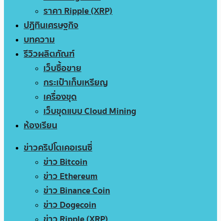
ราคา Ripple (XRP)
ปฏิทินเศรษฐกิจ
บทความ
รีวิวผลิตภัณฑ์
เว็บซื้อขาย
กระเป๋าเก็บเหรียญ
เครื่องขุด
เว็บขุดแบบ Cloud Mining
ห้องเรียน
ข่าวคริปโตเคอเรนซี่
ข่าว Bitcoin
ข่าว Ethereum
ข่าว Binance Coin
ข่าว Dogecoin
ข่าว Ripple (XRP)