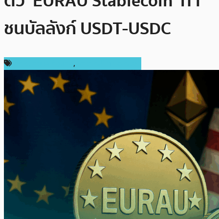
ตัว ‘EURAU Stablecoin’ ท้า
ชนบัลลังก์ USDT-USDC
กฎหมายและรัฐบาล
,
ข่าวคริปโตเคอเรนซี่