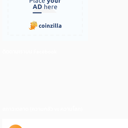
ติดตามเราบน Facebook
สภาวะตลาด (ความกลัว vs ความโลภ)