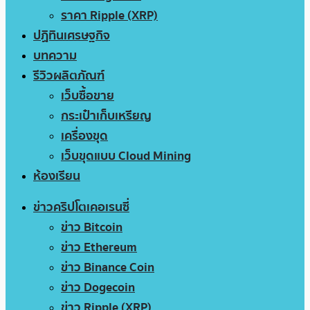
ราคา Ripple (XRP)
ปฏิทินเศรษฐกิจ
บทความ
รีวิวผลิตภัณฑ์
เว็บซื้อขาย
กระเป๋าเก็บเหรียญ
เครื่องขุด
เว็บขุดแบบ Cloud Mining
ห้องเรียน
ข่าวคริปโตเคอเรนซี่
ข่าว Bitcoin
ข่าว Ethereum
ข่าว Binance Coin
ข่าว Dogecoin
ข่าว Ripple (XRP)