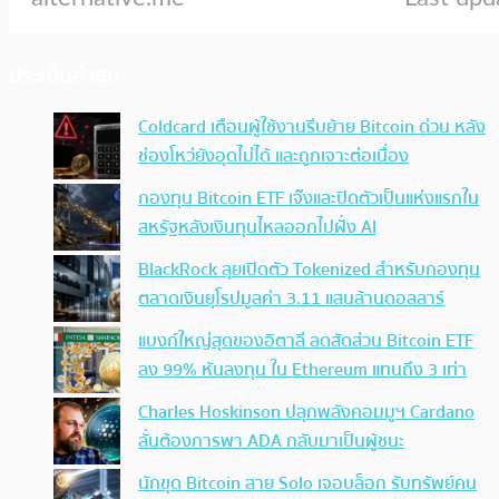
ประเด็นล่าสุด
Coldcard เตือนผู้ใช้งานรีบย้าย Bitcoin ด่วน หลัง
ช่องโหว่ยังอุดไม่ได้ และถูกเจาะต่อเนื่อง
กองทุน Bitcoin ETF เจ๊งและปิดตัวเป็นแห่งแรกใน
สหรัฐหลังเงินทุนไหลออกไปฝั่ง AI
BlackRock ลุยเปิดตัว Tokenized สำหรับกองทุน
ตลาดเงินยุโรปมูลค่า 3.11 แสนล้านดอลลาร์
แบงก์ใหญ่สุดของอิตาลี ลดสัดส่วน Bitcoin ETF
ลง 99% หันลงทุน ใน Ethereum แทนถึง 3 เท่า
Charles Hoskinson ปลุกพลังคอมมูฯ Cardano
ลั่นต้องการพา ADA กลับมาเป็นผู้ชนะ
นักขุด Bitcoin สาย Solo เจอบล็อก รับทรัพย์คน