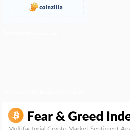
ติดตามเราบน Facebook
สภาวะตลาด (ความกลัว vs ความโลภ)