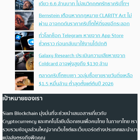
เดียว 6.6 ล้านบาท ไม่สนวิกฤตศรัทธาคริปโทฯ
Bernstein เตือนหากกฎหมาย CLARITY Act ไม่
ผ่าน อาจกดดันราคาคริปโตให้ดิ่งลงอีกระลอก
ทั่วโลกช็อก Telegram หายจาก App Store
ชั่วคราว ก่อนกลับมาใช้งานได้ปกติ
Galaxy Research ประเมินความเสียหายจาก
Coldcard อาจพุ่งสูงถึง $130 ล้าน
ตลาดคริปโตซบเซา วอลุ่มซื้อขายรายวันดิ่งเหลือ
$1.5 หมื่นล้าน ต่ำสุดตั้งแต่ต้นปี 2026
เป้าหมายของเรา
Siam Blockchain มุ่งมั่นที่จะช่วยนำเสนอสารเกี่ยวกับ
Cryptocurrency และเทคโนโลยีบล็อกเชนเพื่อคนไทย ในภาษาไทย เรา
รวบรวมข้อมูลส่วนใหญ่จากเว็บไซต์และเว็บบอร์ดต่างประเทศและนำมา
แปลส่งตรงถึงฟีดคุณ