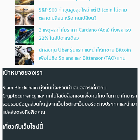
S&P 500 ทำจุดสูงสุดใหม่ แต่ Bitcoin ไม่ตาม
ตลาดเปลี่ยน หรือ คนเปลี่ยน?
3 เหตุผลทำไมราคา Cardano (Ada) ถึงพุ่งแรง
22% ในสัปดาห์เดียว
นักลงทุน Uber รุ่นแรก แนะนำให้เทขาย Bitcoin
เพื่อไปซื้อ Solana และ Bittensor (TAO) แทน
เป้าหมายของเรา
Siam Blockchain มุ่งมั่นที่จะช่วยนำเสนอสารเกี่ยวกับ
Cryptocurrency และเทคโนโลยีบล็อกเชนเพื่อคนไทย ในภาษาไทย เรา
รวบรวมข้อมูลส่วนใหญ่จากเว็บไซต์และเว็บบอร์ดต่างประเทศและนำมา
แปลส่งตรงถึงฟีดคุณ
เกี่ยวกับเว็บไซต์นี้