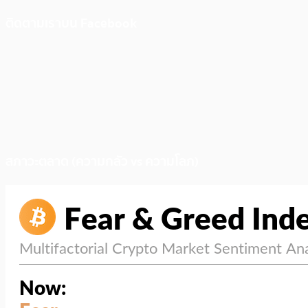
ติดตามเราบน Facebook
สภาวะตลาด (ความกลัว vs ความโลภ)