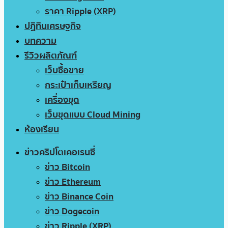
ราคา Ripple (XRP)
ปฏิทินเศรษฐกิจ
บทความ
รีวิวผลิตภัณฑ์
เว็บซื้อขาย
กระเป๋าเก็บเหรียญ
เครื่องขุด
เว็บขุดแบบ Cloud Mining
ห้องเรียน
ข่าวคริปโตเคอเรนซี่
ข่าว Bitcoin
ข่าว Ethereum
ข่าว Binance Coin
ข่าว Dogecoin
ข่าว Ripple (XRP)