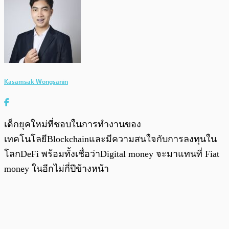
Kasamsak Wongsanin
เด็กยุคใหม่ที่ชอบในการทำงานของ
เทคโนโลยีBlockchainและมีความสนใจกับการลงทุนใน
โลกDeFi พร้อมทั้งเชื่อว่าDigital money จะมาแทนที่ Fiat
money ในอีกไม่กี่ปีข้างหน้า