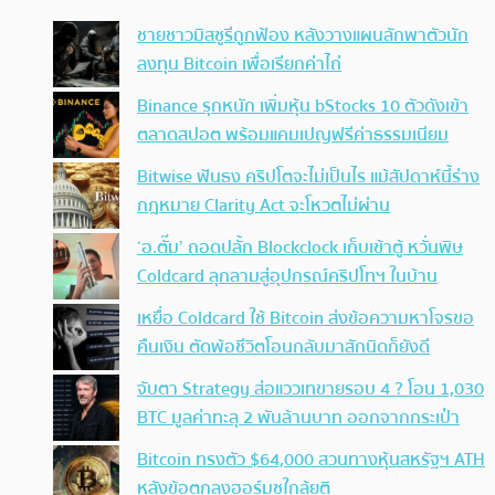
ชายชาวมิสซูรีถูกฟ้อง หลังวางแผนลักพาตัวนัก
ลงทุน Bitcoin เพื่อเรียกค่าไถ่
Binance รุกหนัก เพิ่มหุ้น bStocks 10 ตัวดังเข้า
ตลาดสปอต พร้อมแคมเปญฟรีค่าธรรมเนียม
Bitwise ฟันธง คริปโตจะไม่เป็นไร แม้สัปดาห์นี้ร่าง
กฎหมาย Clarity Act จะโหวตไม่ผ่าน
‘อ.ตั๊ม’ ถอดปลั้ก Blockclock เก็บเข้าตู้ หวั่นพิษ
Coldcard ลุกลามสู่อุปกรณ์คริปโทฯ ในบ้าน
เหยื่อ Coldcard ใช้ Bitcoin ส่งข้อความหาโจรขอ
คืนเงิน ตัดพ้อชีวิตโอนกลับมาสักนิดก็ยังดี
จับตา Strategy ส่อแววเทขายรอบ 4 ? โอน 1,030
BTC มูลค่าทะลุ 2 พันล้านบาท ออกจากกระเป๋า
Bitcoin ทรงตัว $64,000 สวนทางหุ้นสหรัฐฯ ATH
หลังข้อตกลงฮอร์มุซใกล้ยุติ