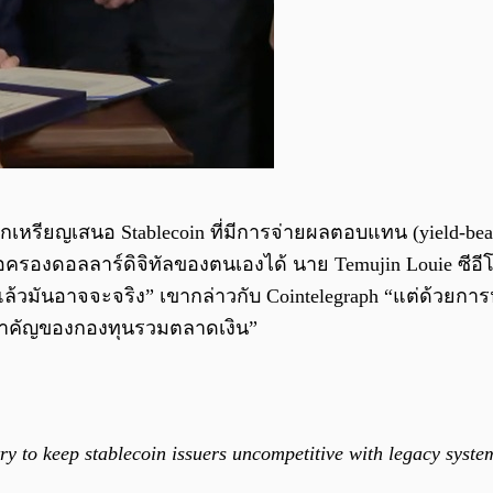
หรียญเสนอ Stablecoin ที่มีการจ่ายผลตอบแทน (yield-bearing
รองดอลลาร์ดิจิทัลของตนเองได้ นาย Temujin Louie ซีอี
้วมันอาจจะจริง” เขากล่าวกับ Cointelegraph “แต่ด้วยการ
่สำคัญของกองทุนรวมตลาดเงิน”
y to keep stablecoin issuers uncompetitive with legacy syst