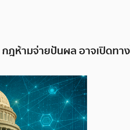
? กฎห้ามจ่ายปันผล อาจเปิดทาง