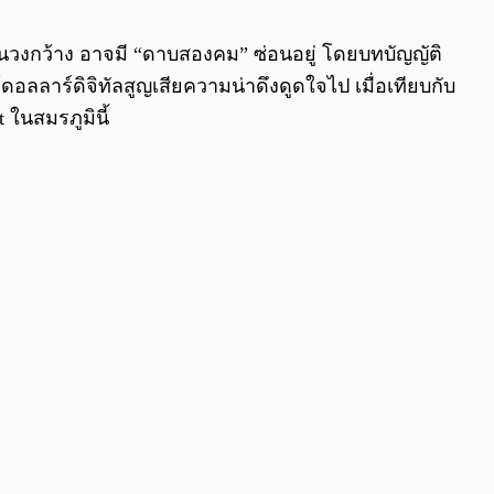
0:00
/
0:00
วงกว้าง อาจมี “ดาบสองคม” ซ่อนอยู่ โดยบทบัญญัติ
ลลาร์ดิจิทัลสูญเสียความน่าดึงดูดใจไป เมื่อเทียบกับ
ในสมรภูมินี้