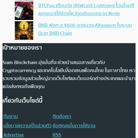
BTCPay เตือนภัย เซิร์ฟเวอร์ Lightning โดนโจมตี
แฮกเกอร์ใช้ช่องโหว่ดูดเงินออกจาก Node
BNB พุ่งทะลุ $600 จุดชนวน Altseason ในระบบ
นิเวศ BNB Chain
เป้าหมายของเรา
Siam Blockchain มุ่งมั่นที่จะช่วยนำเสนอสารเกี่ยวกับ
Cryptocurrency และเทคโนโลยีบล็อกเชนเพื่อคนไทย ในภาษาไทย เรา
รวบรวมข้อมูลส่วนใหญ่จากเว็บไซต์และเว็บบอร์ดต่างประเทศและนำมา
แปลส่งตรงถึงฟีดคุณ
เกี่ยวกับเว็บไซต์นี้
ทีมงาน
ติดต่อเรา
นโยบายความเป็นส่วนตัว
ข้อตกลงในการใช้งาน
Advertise
RSS