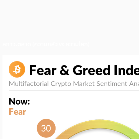
สภาวะตลาด (ความกลัว vs ความโลภ)