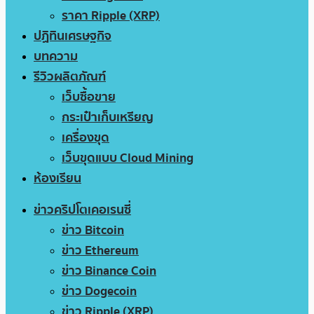
ราคา Ripple (XRP)
ปฏิทินเศรษฐกิจ
บทความ
รีวิวผลิตภัณฑ์
เว็บซื้อขาย
กระเป๋าเก็บเหรียญ
เครื่องขุด
เว็บขุดแบบ Cloud Mining
ห้องเรียน
ข่าวคริปโตเคอเรนซี่
ข่าว Bitcoin
ข่าว Ethereum
ข่าว Binance Coin
ข่าว Dogecoin
ข่าว Ripple (XRP)