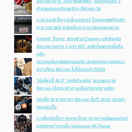
Bitcoin เข้าสู่ ‘สัปดาห์เงินเฟ้อ’ ส่องไทม์ไลน์ 3
ตัวเลขเศรษฐกิจสหรัฐฯ ที่ต้องระวัง
อวสานคริปโทฯ เกลื่อนตลาด! โปรเจกต์แห่ปิดตัว
ทะลุ 100 แห่ง หลังแฮ็กระบาด-เงินทุนหดหาย
กลยุทธ์ ‘ถือทน’ แตกพ่าย Empery บริษัทคลัง
Bitcoin เทขาย 1,635 BTC เหลือในพอร์ตไม่ถึง
ครึ่ง
สอบตกสินทรัพย์ปลอดภัย นักเศรษฐศาสตร์แนว
หน้าเตือน Bitcoin ไม่ใช่ทองคำดิจิทัล
วิจัยใหม่ชี้ AI มี “อคติซ่อนเร้น” แอบพูดอวย
Bitcoin เมื่อเจอคำถามเรื่องวิกฤตการเงิน
ลองให้ AI ทายราคา Bitcoin สิ้นปี 2026 ส่องคำ
ตอบสุดอึ้ง
อาเสี่ยคริปโทฯ ตกกระป๋อง! สาวเกาหลีเผยสเปกคู่
เดตต้องทำงานใน Samsung-SK Hynix