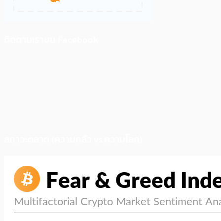
ติดตามเราบน Facebook
สภาวะตลาด (ความกลัว vs ความโลภ)