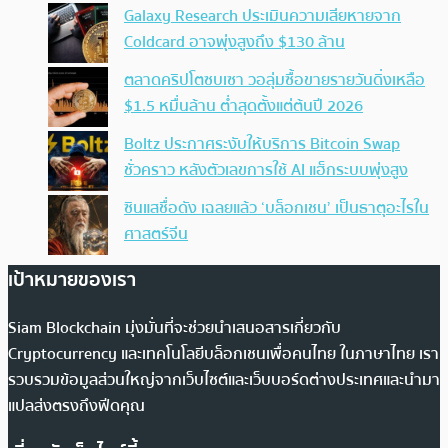
Galaxy Research ประเมินความเสียหายจาก
Coldcard อาจพุ่งสูงถึง $130 ล้าน
ตลาดคริปโตซบเซา วอลุ่มซื้อขายรายวันดิ่งเหลือ
$1.5 หมื่นล้าน ต่ำสุดตั้งแต่ต้นปี 2026
Boltz ประกาศระงับให้บริการ Bitcoin Swap
ชั่วคราว หลังตัวเลขการใช้ AI แฮ็กระบบพุ่งสูง
ซินแสชื่อดัง เฉลยแล้ว ‘บล็อกเชน’ เป็นธาตุอะไรใน
ศาสตร์จีน
เป้าหมายของเรา
Siam Blockchain มุ่งมั่นที่จะช่วยนำเสนอสารเกี่ยวกับ
Cryptocurrency และเทคโนโลยีบล็อกเชนเพื่อคนไทย ในภาษาไทย เรา
รวบรวมข้อมูลส่วนใหญ่จากเว็บไซต์และเว็บบอร์ดต่างประเทศและนำมา
แปลส่งตรงถึงฟีดคุณ