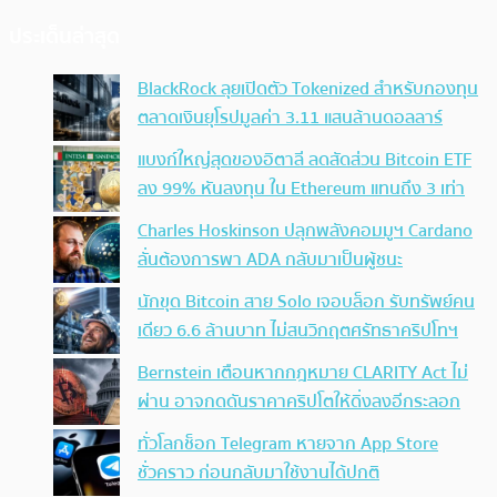
ประเด็นล่าสุด
BlackRock ลุยเปิดตัว Tokenized สำหรับกองทุน
ตลาดเงินยุโรปมูลค่า 3.11 แสนล้านดอลลาร์
แบงก์ใหญ่สุดของอิตาลี ลดสัดส่วน Bitcoin ETF
ลง 99% หันลงทุน ใน Ethereum แทนถึง 3 เท่า
Charles Hoskinson ปลุกพลังคอมมูฯ Cardano
ลั่นต้องการพา ADA กลับมาเป็นผู้ชนะ
นักขุด Bitcoin สาย Solo เจอบล็อก รับทรัพย์คน
เดียว 6.6 ล้านบาท ไม่สนวิกฤตศรัทธาคริปโทฯ
Bernstein เตือนหากกฎหมาย CLARITY Act ไม่
ผ่าน อาจกดดันราคาคริปโตให้ดิ่งลงอีกระลอก
ทั่วโลกช็อก Telegram หายจาก App Store
ชั่วคราว ก่อนกลับมาใช้งานได้ปกติ