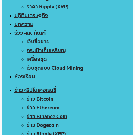
ราคา Ripple (XRP)
ปฏิทินเศรษฐกิจ
บทความ
รีวิวผลิตภัณฑ์
เว็บซื้อขาย
กระเป๋าเก็บเหรียญ
เครื่องขุด
เว็บขุดแบบ Cloud Mining
ห้องเรียน
ข่าวคริปโตเคอเรนซี่
ข่าว Bitcoin
ข่าว Ethereum
ข่าว Binance Coin
ข่าว Dogecoin
ข่าว Ripple (XRP)