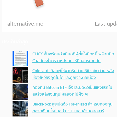
ประเด็นล่าสุด
CLICX ลั่นพร้อมดำเนินคดีผู้ตั้งใจบิดหนี้ พร้อมปิด
รับสมัครชั่วคราวหลังคนแห่ยื่นจนระบบล้น
Coldcard เตือนผู้ใช้งานรีบย้าย Bitcoin ด่วน หลัง
ช่องโหว่ยังอุดไม่ได้ และถูกเจาะต่อเนื่อง
กองทุน Bitcoin ETF เจ๊งและปิดตัวเป็นแห่งแรกใน
สหรัฐหลังเงินทุนไหลออกไปฝั่ง AI
BlackRock ลุยเปิดตัว Tokenized สำหรับกองทุน
ตลาดเงินยุโรปมูลค่า 3.11 แสนล้านดอลลาร์