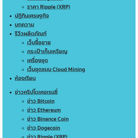
ราคา Ripple (XRP)
ปฏิทินเศรษฐกิจ
บทความ
รีวิวผลิตภัณฑ์
เว็บซื้อขาย
กระเป๋าเก็บเหรียญ
เครื่องขุด
เว็บขุดแบบ Cloud Mining
ห้องเรียน
ข่าวคริปโตเคอเรนซี่
ข่าว Bitcoin
ข่าว Ethereum
ข่าว Binance Coin
ข่าว Dogecoin
ข่าว Ripple (XRP)