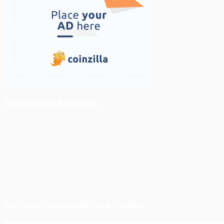
ติดตามเราบน Facebook
สภาวะตลาด (ความกลัว vs ความโลภ)