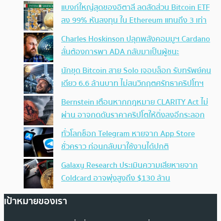
แบงก์ใหญ่สุดของอิตาลี ลดสัดส่วน Bitcoin ETF
ลง 99% หันลงทุน ใน Ethereum แทนถึง 3 เท่า
Charles Hoskinson ปลุกพลังคอมมูฯ Cardano
ลั่นต้องการพา ADA กลับมาเป็นผู้ชนะ
นักขุด Bitcoin สาย Solo เจอบล็อก รับทรัพย์คน
เดียว 6.6 ล้านบาท ไม่สนวิกฤตศรัทธาคริปโทฯ
Bernstein เตือนหากกฎหมาย CLARITY Act ไม่
ผ่าน อาจกดดันราคาคริปโตให้ดิ่งลงอีกระลอก
ทั่วโลกช็อก Telegram หายจาก App Store
ชั่วคราว ก่อนกลับมาใช้งานได้ปกติ
Galaxy Research ประเมินความเสียหายจาก
Coldcard อาจพุ่งสูงถึง $130 ล้าน
เป้าหมายของเรา