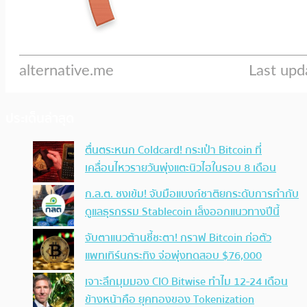
ประเด็นล่าสุด
ตื่นตระหนก Coldcard! กระเป๋า Bitcoin ที่
เคลื่อนไหวรายวันพุ่งแตะนิวไฮในรอบ 8 เดือน
ก.ล.ต. ชงเข้ม! จับมือแบงก์ชาติยกระดับการกำกับ
ดูแลธุรกรรม Stablecoin เล็งออกแนวทางปีนี้
จับตาแนวต้านชี้ชะตา! กราฟ Bitcoin ก่อตัว
แพทเทิร์นกระทิง จ่อพุ่งทดสอบ $76,000
เจาะลึกมุมมอง CIO Bitwise ทำไม 12-24 เดือน
ข้างหน้าคือ ยุคทองของ Tokenization