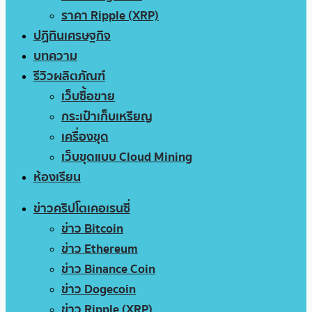
ราคา Ripple (XRP)
ปฏิทินเศรษฐกิจ
บทความ
รีวิวผลิตภัณฑ์
เว็บซื้อขาย
กระเป๋าเก็บเหรียญ
เครื่องขุด
เว็บขุดแบบ Cloud Mining
ห้องเรียน
ข่าวคริปโตเคอเรนซี่
ข่าว Bitcoin
ข่าว Ethereum
ข่าว Binance Coin
ข่าว Dogecoin
ข่าว Ripple (XRP)