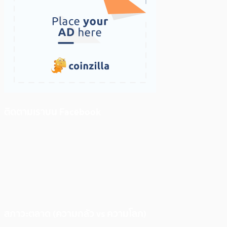
ติดตามเราบน Facebook
สภาวะตลาด (ความกลัว vs ความโลภ)