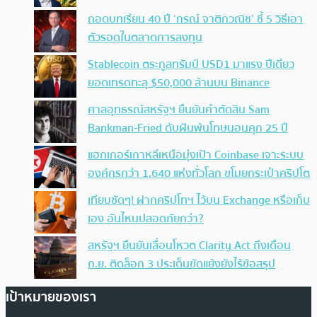
ถอดบทเรียน 40 ปี ‘กรณ์ จาติกวณิช’ ชี้ 5 วิธีเอา
ตัวรอดในตลาดการลงทุน
Stablecoin ตระกูลทรัมป์ USD1 มาแรง ปีเดียว
ยอดเทรดทะลุ $50,000 ล้านบน Binance
ศาลอุทธรณ์สหรัฐฯ ยืนยันคำตัดสิน Sam
Bankman-Fried ดับฝันพ้นโทษนอนคุก 25 ปี
แฮกเกอร์เกาหลีเหนือมุ่งเป้า Coinbase เจาะระบบ
องค์กรกว่า 1,640 แห่งทั่วโลก ขโมยกระเป๋าคริปโต
เทียบชัดๆ! ฝากคริปโทฯ ไว้บน Exchange หรือเก็บ
เอง อันไหนปลอดภัยกว่า?
สหรัฐฯ ยืนยันเลื่อนโหวต Clarity Act ถึงเดือน
ก.ย. ติดล็อก 3 ประเด็นขัดแย้งยังไร้ข้อสรุป
เป้าหมายของเรา