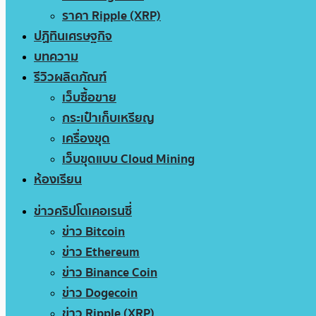
ราคา Ripple (XRP)
ปฏิทินเศรษฐกิจ
บทความ
รีวิวผลิตภัณฑ์
เว็บซื้อขาย
กระเป๋าเก็บเหรียญ
เครื่องขุด
เว็บขุดแบบ Cloud Mining
ห้องเรียน
ข่าวคริปโตเคอเรนซี่
ข่าว Bitcoin
ข่าว Ethereum
ข่าว Binance Coin
ข่าว Dogecoin
ข่าว Ripple (XRP)