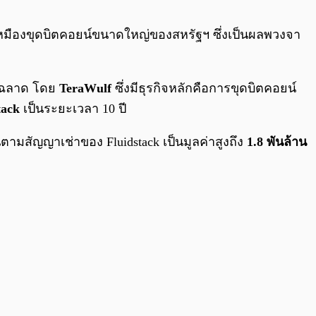
0:00
/
0:00
เหมืองขุดบิตคอยน์ขนาดใหญ่ของสหรัฐฯ ซึ่งเป็นผลพวงจา
ชาญฉลาด โดย
TeraWulf
ซึ่งมีธุรกิจหลักคือการขุดบิตคอยน์
tack
เป็นระยะเวลา 10 ปี
มสัญญาเช่าของ Fluidstack เป็นมูลค่าสูงถึง
1.8 พันล้าน