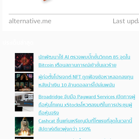
ประเด็นล่าสุด
นักพัฒนาใช้ AI ตรวจพบบั๊กขั้นวิกฤต 85 จุดใน
Bitcoin เตือนสถานการณ์เข้าขั้นเลวร้าย
ผู้ก่อตั้งโปรเจกต์ NFT ถูกฟ้องข้อหาหลอกลงทุน
หลังนำเงิน 10 ล้านดอลลาร์ไปเล่นพนัน
Broadridge จับมือ Payward Services เปิดทางผู้
ถือหุ้นโทเคน xStocksโหวตลงมติในการประชุมผู้
ถือหุ้นจริง
Cashcat ขึ้นแท่นเหรียญมีมที่โตแรงที่สุดในเวลานี้
สัปดาห์เดียวพุ่งกว่า 150%