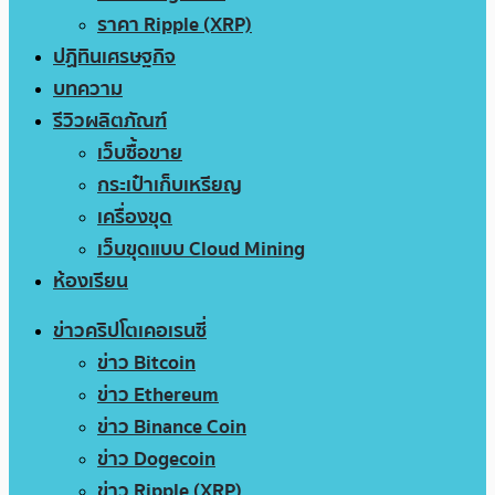
ราคา Ripple (XRP)
ปฏิทินเศรษฐกิจ
บทความ
รีวิวผลิตภัณฑ์
เว็บซื้อขาย
กระเป๋าเก็บเหรียญ
เครื่องขุด
เว็บขุดแบบ Cloud Mining
ห้องเรียน
ข่าวคริปโตเคอเรนซี่
ข่าว Bitcoin
ข่าว Ethereum
ข่าว Binance Coin
ข่าว Dogecoin
ข่าว Ripple (XRP)