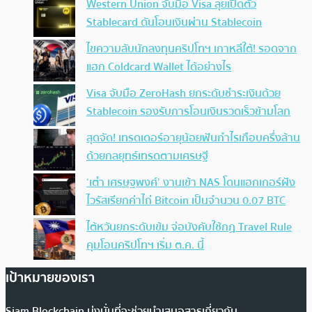
Western Union จับมือ Visa ลุยเปิดตัว
Stablecard ดันโอนเงินผ่าน Stablecoin
ไขความลับนักลงทุนคริปโทฯ เกาหลีใต้! รอดจาก
แฮก Coldcard Wallet ได้อย่างไร
Visa จับมือ ZeroHash ยกระดับชำระเงินด้วย
Stablecoin รองรับการโอนเงินรวดเร็วข้ามโลก
สุดจัด! เทรดเดอร์อายุน้อยฟันกำไรเกือบครึ่งล้าน
ด้วยกลยุทธ์เทรดตามเศรษฐี
‘เต๋า เศรษฐพงศ์’ งานเข้า NAS โดนแฮกเกอร์ฝัง
ไวรัสเรียกค่าไถ่ Bitcoin เป็นจำนวน 0.07 BTC
ไต้หวันยกระดับเข้ม จ่อบังคับใช้กฏ Travel Rule
คุมโอนคริปโทฯ เริ่ม ต.ค. นี้
เป้าหมายของเรา
Siam Blockchain มุ่งมั่นที่จะช่วยนำเสนอสารเกี่ยวกับ