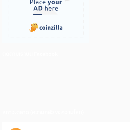
ติดตามเราบน Facebook
สภาวะตลาด (ความกลัว vs ความโลภ)