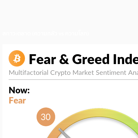
สภาวะตลาด (ความกลัว vs ความโลภ)