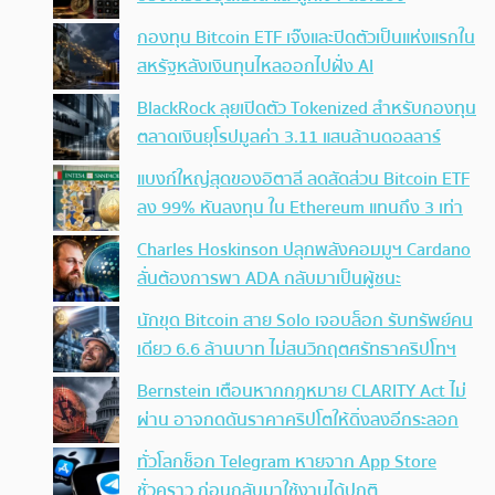
กองทุน Bitcoin ETF เจ๊งและปิดตัวเป็นแห่งแรกใน
สหรัฐหลังเงินทุนไหลออกไปฝั่ง AI
BlackRock ลุยเปิดตัว Tokenized สำหรับกองทุน
ตลาดเงินยุโรปมูลค่า 3.11 แสนล้านดอลลาร์
แบงก์ใหญ่สุดของอิตาลี ลดสัดส่วน Bitcoin ETF
ลง 99% หันลงทุน ใน Ethereum แทนถึง 3 เท่า
Charles Hoskinson ปลุกพลังคอมมูฯ Cardano
ลั่นต้องการพา ADA กลับมาเป็นผู้ชนะ
นักขุด Bitcoin สาย Solo เจอบล็อก รับทรัพย์คน
เดียว 6.6 ล้านบาท ไม่สนวิกฤตศรัทธาคริปโทฯ
Bernstein เตือนหากกฎหมาย CLARITY Act ไม่
ผ่าน อาจกดดันราคาคริปโตให้ดิ่งลงอีกระลอก
ทั่วโลกช็อก Telegram หายจาก App Store
ชั่วคราว ก่อนกลับมาใช้งานได้ปกติ