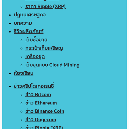
ราคา Ripple (XRP)
ปฏิทินเศรษฐกิจ
บทความ
รีวิวผลิตภัณฑ์
เว็บซื้อขาย
กระเป๋าเก็บเหรียญ
เครื่องขุด
เว็บขุดแบบ Cloud Mining
ห้องเรียน
ข่าวคริปโตเคอเรนซี่
ข่าว Bitcoin
ข่าว Ethereum
ข่าว Binance Coin
ข่าว Dogecoin
ข่าว Ripple (XRP)