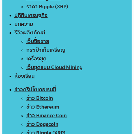
ราคา Ripple (XRP)
ปฏิทินเศรษฐกิจ
บทความ
รีวิวผลิตภัณฑ์
เว็บซื้อขาย
กระเป๋าเก็บเหรียญ
เครื่องขุด
เว็บขุดแบบ Cloud Mining
ห้องเรียน
ข่าวคริปโตเคอเรนซี่
ข่าว Bitcoin
ข่าว Ethereum
ข่าว Binance Coin
ข่าว Dogecoin
ข่าว Ripple (XRP)