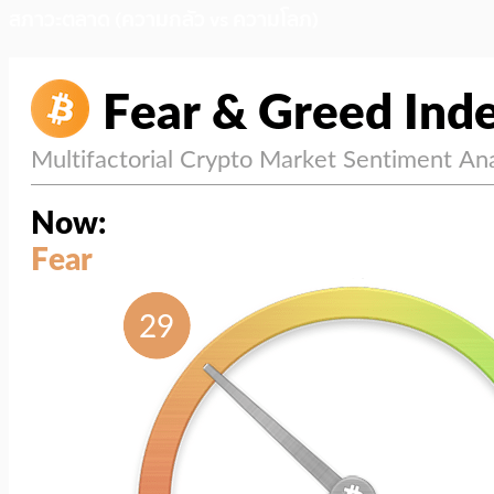
สภาวะตลาด (ความกลัว vs ความโลภ)