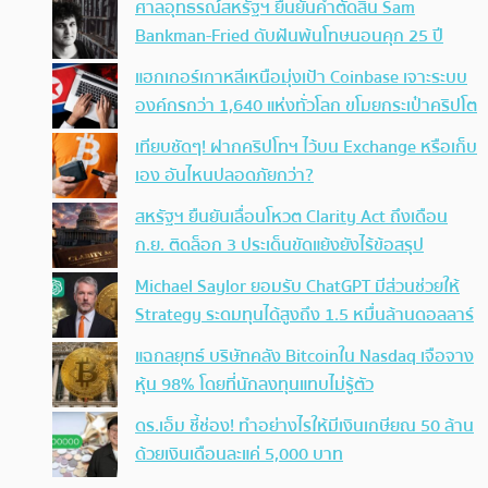
ศาลอุทธรณ์สหรัฐฯ ยืนยันคำตัดสิน Sam
Bankman-Fried ดับฝันพ้นโทษนอนคุก 25 ปี
แฮกเกอร์เกาหลีเหนือมุ่งเป้า Coinbase เจาะระบบ
องค์กรกว่า 1,640 แห่งทั่วโลก ขโมยกระเป๋าคริปโต
เทียบชัดๆ! ฝากคริปโทฯ ไว้บน Exchange หรือเก็บ
เอง อันไหนปลอดภัยกว่า?
สหรัฐฯ ยืนยันเลื่อนโหวต Clarity Act ถึงเดือน
ก.ย. ติดล็อก 3 ประเด็นขัดแย้งยังไร้ข้อสรุป
Michael Saylor ยอมรับ ChatGPT มีส่วนช่วยให้
Strategy ระดมทุนได้สูงถึง 1.5 หมื่นล้านดอลลาร์
แฉกลยุทธ์ บริษัทคลัง Bitcoinใน Nasdaq เจือจาง
หุ้น 98% โดยที่นักลงทุนแทบไม่รู้ตัว
ดร.เอ็ม ชี้ช่อง! ทำอย่างไรให้มีเงินเกษียณ 50 ล้าน
ด้วยเงินเดือนละแค่ 5,000 บาท