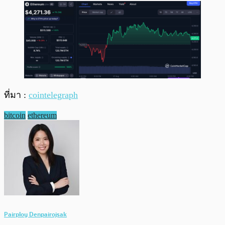
ที่มา :
cointelegraph
bitcoin
ethereum
Pairploy Denpairojsak