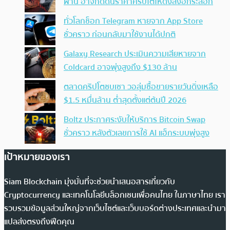
ผ่าน อาจกดดันราคาคริปโตให้ดิ่งลงอีกระลอก
ทั่วโลกช็อก Telegram หายจาก App Store
ชั่วคราว ก่อนกลับมาใช้งานได้ปกติ
Galaxy Research ประเมินความเสียหายจาก
Coldcard อาจพุ่งสูงถึง $130 ล้าน
ตลาดคริปโตซบเซา วอลุ่มซื้อขายรายวันดิ่งเหลือ
$1.5 หมื่นล้าน ต่ำสุดตั้งแต่ต้นปี 2026
Boltz ประกาศระงับให้บริการ Bitcoin Swap
ชั่วคราว หลังตัวเลขการใช้ AI แฮ็กระบบพุ่งสูง
เป้าหมายของเรา
Siam Blockchain มุ่งมั่นที่จะช่วยนำเสนอสารเกี่ยวกับ
Cryptocurrency และเทคโนโลยีบล็อกเชนเพื่อคนไทย ในภาษาไทย เรา
รวบรวมข้อมูลส่วนใหญ่จากเว็บไซต์และเว็บบอร์ดต่างประเทศและนำมา
แปลส่งตรงถึงฟีดคุณ