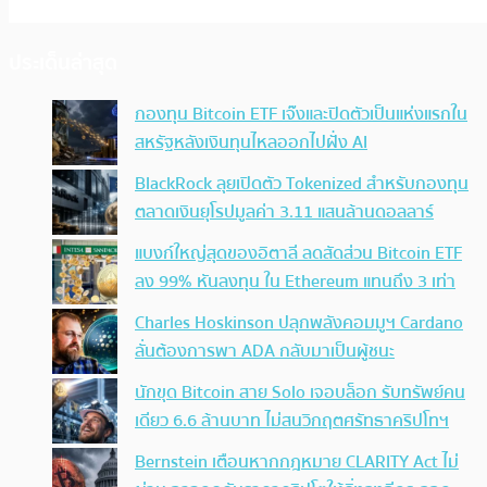
ประเด็นล่าสุด
กองทุน Bitcoin ETF เจ๊งและปิดตัวเป็นแห่งแรกใน
สหรัฐหลังเงินทุนไหลออกไปฝั่ง AI
BlackRock ลุยเปิดตัว Tokenized สำหรับกองทุน
ตลาดเงินยุโรปมูลค่า 3.11 แสนล้านดอลลาร์
แบงก์ใหญ่สุดของอิตาลี ลดสัดส่วน Bitcoin ETF
ลง 99% หันลงทุน ใน Ethereum แทนถึง 3 เท่า
Charles Hoskinson ปลุกพลังคอมมูฯ Cardano
ลั่นต้องการพา ADA กลับมาเป็นผู้ชนะ
นักขุด Bitcoin สาย Solo เจอบล็อก รับทรัพย์คน
เดียว 6.6 ล้านบาท ไม่สนวิกฤตศรัทธาคริปโทฯ
Bernstein เตือนหากกฎหมาย CLARITY Act ไม่