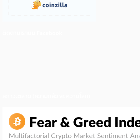
ติดตามเราบน Facebook
สภาวะตลาด (ความกลัว vs ความโลภ)