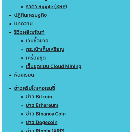
ราคา Ripple (XRP)
ปฏิทินเศรษฐกิจ
บทความ
รีวิวผลิตภัณฑ์
เว็บซื้อขาย
กระเป๋าเก็บเหรียญ
เครื่องขุด
เว็บขุดแบบ Cloud Mining
ห้องเรียน
ข่าวคริปโตเคอเรนซี่
ข่าว Bitcoin
ข่าว Ethereum
ข่าว Binance Coin
ข่าว Dogecoin
ข่าว Ripple (XRP)