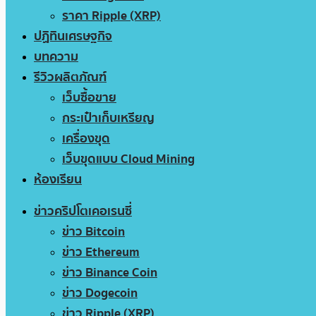
ราคา Ripple (XRP)
ปฏิทินเศรษฐกิจ
บทความ
รีวิวผลิตภัณฑ์
เว็บซื้อขาย
กระเป๋าเก็บเหรียญ
เครื่องขุด
เว็บขุดแบบ Cloud Mining
ห้องเรียน
ข่าวคริปโตเคอเรนซี่
ข่าว Bitcoin
ข่าว Ethereum
ข่าว Binance Coin
ข่าว Dogecoin
ข่าว Ripple (XRP)