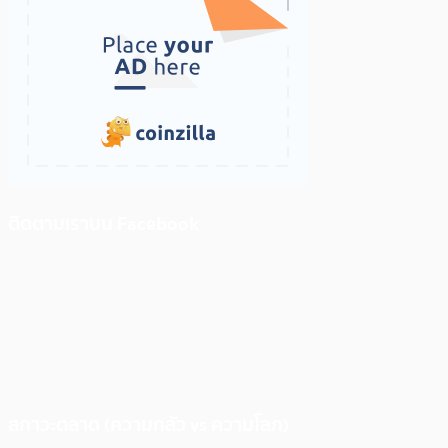
ติดตามเราบน Facebook
สภาวะตลาด (ความกลัว vs ความโลภ)