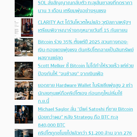
SOL ส่งสัญญาณกลับตัว ทะลุเส้นขาลงที่กดราคา
นาน 3 เดือน เตรียมพุ่งอย่างรุนแรง
CLARITY Act ได้วันโหวตใหม่แล้ว วุฒิสภาสหรัฐฯ
เตรียมพิจารณาร่างกฎหมายวันที่ 15 กันยายน
Bitcoin ร่วง 35% ตั้งแต่ปี 2025 สวนทางทอง-
เงิน-ทองแดงพุ่งแรง ดันคริปโตกลายเป็นสินทรัพย์
ผลงานแย่สุด
Scott Melker ชี้ Bitcoin ไม่ได้ทำให้รวยเร็ว แต่ช่วย
ป้องกันให้ “จนช้าลง” จากเงินเฟ้อ
ยอดขาย Hardware Wallet ในรัสเซียพุ่งสูง 2 เท่า
นักลงทุนแห่ถือคริปโตเอง ก่อนกฎใหม่เริ่มใช้
ก.ย.นี้
Michael Saylor ลั่น “มีแค่ Satoshi ที่ขาย Bitcoin
น้อยกว่าผม” หลัง Strategy ถือ BTC ทะลุ
840,000 BTC
คริปโตถูกขโมยไปแล้วกว่า $1,200 ล้าน จาก 276