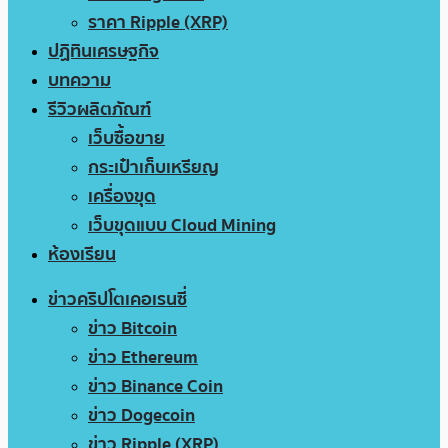
ราคา Ripple (XRP)
ปฏิทินเศรษฐกิจ
บทความ
รีวิวผลิตภัณฑ์
เว็บซื้อขาย
กระเป๋าเก็บเหรียญ
เครื่องขุด
เว็บขุดแบบ Cloud Mining
ห้องเรียน
ข่าวคริปโตเคอเรนซี่
ข่าว Bitcoin
ข่าว Ethereum
ข่าว Binance Coin
ข่าว Dogecoin
ข่าว Ripple (XRP)