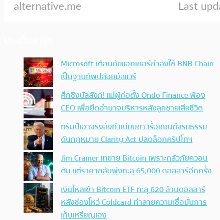
ประเด็นล่าสุด
Microsoft เตือนภัยแฮกเกอร์กำลังใช้ BNB Chain
เป็นฐานทัพปล่อยมัลแวร์
ศึกชิงบัลลังก์! แม่ผู้ก่อตั้ง Ondo Finance ฟ้อง
CEO เพื่อยึดอำนาจบริหารหลังลูกชายเสียชีวิต
ทรัมป์เอาจริง สั่งทำเนียบขาวรื้อเกณฑ์จริยธรรม
ดันกฎหมาย Clarity Act ปลดล็อกคริปโทฯ
Jim Cramer เทขาย Bitcoin เพราะกลัวภัยควอน
ตัม แต่ราคากลับพุ่งทะลุ 65,000 ดอลลาร์อีกครั้ง
เงินไหลเข้า Bitcoin ETF ทะลุ 620 ล้านดอลลาร์
หลังช่องโหว่ Coldcard ทำลายความเชื่อมั่นการ
เก็บเหรียญเอง