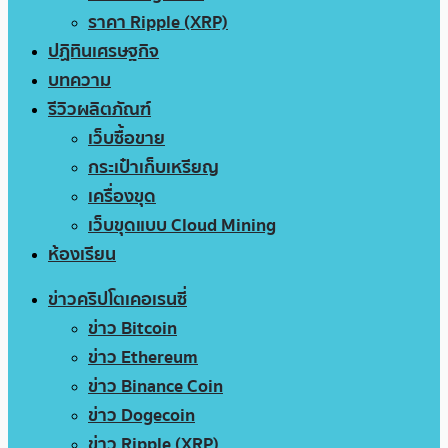
ราคา Ripple (XRP)
ปฏิทินเศรษฐกิจ
บทความ
รีวิวผลิตภัณฑ์
เว็บซื้อขาย
กระเป๋าเก็บเหรียญ
เครื่องขุด
เว็บขุดแบบ Cloud Mining
ห้องเรียน
ข่าวคริปโตเคอเรนซี่
ข่าว Bitcoin
ข่าว Ethereum
ข่าว Binance Coin
ข่าว Dogecoin
ข่าว Ripple (XRP)