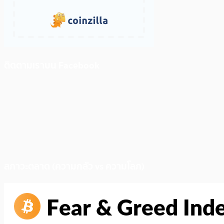
ติดตามเราบน Facebook
สภาวะตลาด (ความกลัว vs ความโลภ)