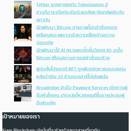
Tether รุกขยายธุรกิจ Tokenization สู่
ซาอุดีอาระเบียประเดิมด้วยอสังหาริมทรัพย์ระดับ
สถาบัน
นักพัฒนา Bitcoin สารภาพไม่กล้าถือครอง
เหรียญเยอะเพราะกลัวความเสี่ยงด้านความ
ปลอดภัย
นักพัฒนาใช้ AI ตรวจพบบั๊กขั้นวิกฤต 85 จุดใน
Bitcoin เตือนสถานการณ์เข้าขั้นเลวร้าย
ผู้ก่อตั้งโปรเจกต์ NFT ถูกฟ้องข้อหาหลอกลงทุน
หลังนำเงิน 10 ล้านดอลลาร์ไปเล่นพนัน
Broadridge จับมือ Payward Services เปิดทางผู้
ถือหุ้นโทเคน xStocksโหวตลงมติในการประชุมผู้
ถือหุ้นจริง
เป้าหมายของเรา
Siam Blockchain มุ่งมั่นที่จะช่วยนำเสนอสารเกี่ยวกับ