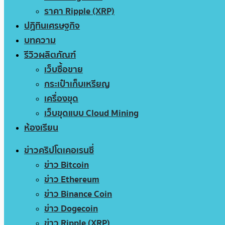
ราคา Ripple (XRP)
ปฏิทินเศรษฐกิจ
บทความ
รีวิวผลิตภัณฑ์
เว็บซื้อขาย
กระเป๋าเก็บเหรียญ
เครื่องขุด
เว็บขุดแบบ Cloud Mining
ห้องเรียน
ข่าวคริปโตเคอเรนซี่
ข่าว Bitcoin
ข่าว Ethereum
ข่าว Binance Coin
ข่าว Dogecoin
ข่าว Ripple (XRP)