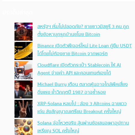
ประเด็นล่าสุด
สหรัฐฯ เริ่มไม่ปลอดภัย? ชายชาวมิสซูรี 3 คน ถูก
ตั้งข้อหาบุกรุกบ้านขโมย Bitcoin
Binance เปิดตัวฟีเจอร์ใหม่ Lite Loan กู้ยืม USDT
ได้โดยไม่ต้องขาย Bitcoin จากพอร์ต
Cloudflare เปิดตัวกระเป๋า Stablecoin ให้ AI
Agent จ่ายค่า API และคอนเทนต์เองได้
Michael Burry เตือน ตลาดหุ้นอาจใกล้พีคเสี่ยง
ดิ่งแรง ย้ำวิกฤตปี 1987 อาจซ้ำรอย
XRP-Solana หลบไป : ส่อง 3 Altcoins ฉายแวว
เด่น ส่งสัญญาณเตรียม Breakout ครั้งใหญ่
Solana จ่อโหวตจริง ลุ้นผ่านข้อเสนอเผาอุปทาน
เหรียญ SOL ครั้งใหญ่