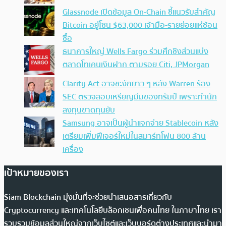
Glassnode เปิดข้อมูล On-Chain ชี้แนวรับสำคัญ
Bitcoin อยู่โซน $63,000 เจ้ามือ-รายย่อยแห่ช้อน
ซื้อ
ธนาคารใหญ่ Wells Fargo ร่วมศึกชิงส่วนแบ่ง
ตลาดโทเคนเงินฝาก ตามรอย Citi, JPMorgan
Clarity Act อาจชะงักยาว ๆ หลัง Warren ร้อง
SEC ตรวจสอบเหรียญมีมของทรัมป์ เพราะทำนัก
ลงทุนขาดทุนยับ
Samsung อาจเป็นผู้นำแจกจ่าย Stablecoin หลัง
เตรียมเพิ่มฟีเจอร์ใหม่ในสมาร์ทโฟน 800 ล้าน
เครื่อง
เป้าหมายของเรา
Siam Blockchain มุ่งมั่นที่จะช่วยนำเสนอสารเกี่ยวกับ
Cryptocurrency และเทคโนโลยีบล็อกเชนเพื่อคนไทย ในภาษาไทย เรา
รวบรวมข้อมูลส่วนใหญ่จากเว็บไซต์และเว็บบอร์ดต่างประเทศและนำมา