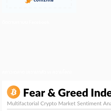
ติดตามเราบน Facebook
สภาวะตลาด (ความกลัว vs ความโลภ)