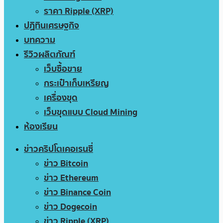
ราคา Ripple (XRP)
ปฏิทินเศรษฐกิจ
บทความ
รีวิวผลิตภัณฑ์
เว็บซื้อขาย
กระเป๋าเก็บเหรียญ
เครื่องขุด
เว็บขุดแบบ Cloud Mining
ห้องเรียน
ข่าวคริปโตเคอเรนซี่
ข่าว Bitcoin
ข่าว Ethereum
ข่าว Binance Coin
ข่าว Dogecoin
ข่าว Ripple (XRP)