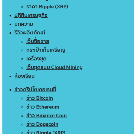
ราคา Ripple (XRP)
ปฏิทินเศรษฐกิจ
บทความ
รีวิวผลิตภัณฑ์
เว็บซื้อขาย
กระเป๋าเก็บเหรียญ
เครื่องขุด
เว็บขุดแบบ Cloud Mining
ห้องเรียน
ข่าวคริปโตเคอเรนซี่
ข่าว Bitcoin
ข่าว Ethereum
ข่าว Binance Coin
ข่าว Dogecoin
ข่าว Ripple (XRP)