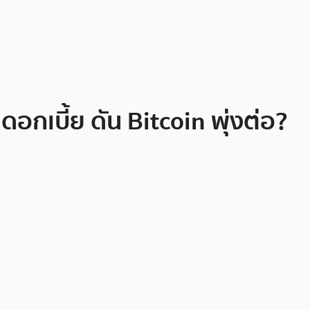
อกเบี้ย ดัน Bitcoin พุ่งต่อ?