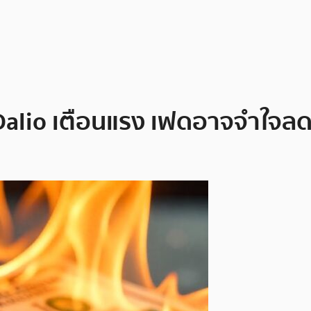
 Dalio เตือนแรง เฟดอาจจำใจลดด