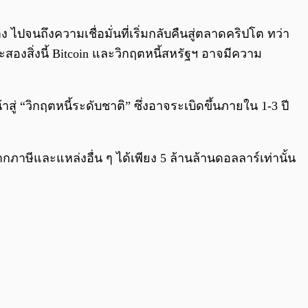
0:00
/
0:00
 ไปจนถึงความเชื่อมั่นที่เริ่มกลับคืนสู่ตลาดคริปโต ทว่า
สองสิ่งนี้ Bitcoin และวิกฤตหนี้สหรัฐฯ อาจมีความ
าสู่ “วิกฤตหนี้ระดับชาติ” ซึ่งอาจระเบิดขึ้นภายใน 1-3 ปี
าษีและแหล่งอื่น ๆ ได้เพียง 5 ล้านล้านดอลลาร์เท่านั้น