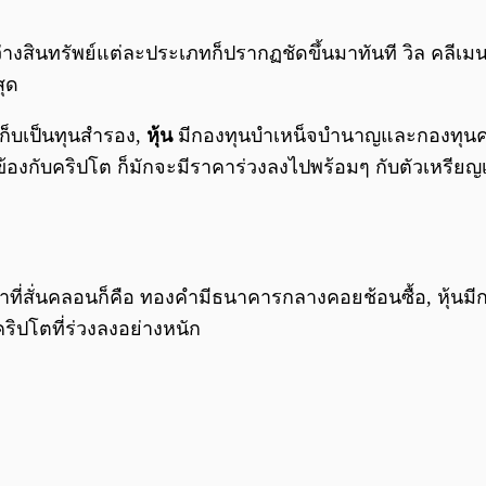
างสินทรัพย์แต่ละประเภทก็ปรากฏชัดขึ้นมาทันที วิล คลีเมนเต
สุด
ก็บเป็นทุนสำรอง,
หุ้น
มีกองทุนบำเหน็จบำนาญและกองทุนความ
วข้องกับคริปโต ก็มักจะมีราคาร่วงลงไปพร้อมๆ กับตัวเหรียญ
่สั่นคลอนก็คือ ทองคำมีธนาคารกลางคอยช้อนซื้อ, หุ้นมีกอง
ริปโตที่ร่วงลงอย่างหนัก