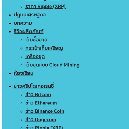
ราคา Ripple (XRP)
ปฏิทินเศรษฐกิจ
บทความ
รีวิวผลิตภัณฑ์
เว็บซื้อขาย
กระเป๋าเก็บเหรียญ
เครื่องขุด
เว็บขุดแบบ Cloud Mining
ห้องเรียน
ข่าวคริปโตเคอเรนซี่
ข่าว Bitcoin
ข่าว Ethereum
ข่าว Binance Coin
ข่าว Dogecoin
ข่าว Ripple (XRP)