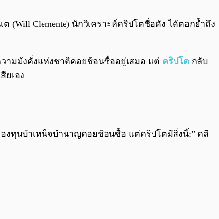
0:00
/
0:00
 (Will Clemente) นักวิเคราะห์คริปโตชื่อดัง ได้ตอกย้ำถึง
มั่งคั่งแห่งชาติคอยช้อนซื้ออยู่เสมอ แต่
คริปโต
กลับ
เสียเอง
ทุนบำเหน็จบำนาญคอยช้อนซื้อ แต่คริปโตมีสิ่งนี้:” คลี