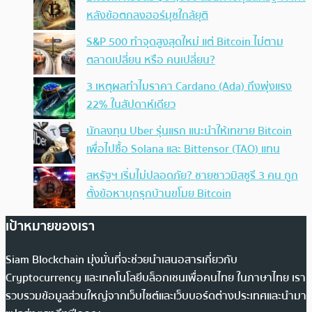
หลังข้อตกลงฮอร์มุซใกล้ยุติ
S&P 500 ทำจุดสูงสุดใหม่ แต่ Bitcoin ไม่ตาม
ตลาดเปลี่ยน หรือ คนเปลี่ยน?
3 เหตุผลทำไมราคา Cardano (Ada) ถึงพุ่งแรง
22% ในสัปดาห์เดียว
นักลงทุน Uber รุ่นแรก แนะนำให้เทขาย Bitcoin
เพื่อไปซื้อ Solana และ Bittensor (TAO) แทน
สหรัฐฯ เริ่มไม่ปลอดภัย? ชายชาวมิสซูรี 3 คน ถูก
ตั้งข้อหาบุกรุกบ้านขโมย Bitcoin
เป้าหมายของเรา
Siam Blockchain มุ่งมั่นที่จะช่วยนำเสนอสารเกี่ยวกับ
Cryptocurrency และเทคโนโลยีบล็อกเชนเพื่อคนไทย ในภาษาไทย เรา
รวบรวมข้อมูลส่วนใหญ่จากเว็บไซต์และเว็บบอร์ดต่างประเทศและนำมา