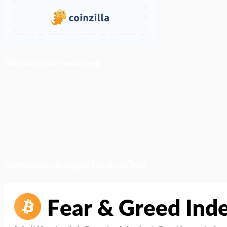
ติดตามเราบน Facebook
สภาวะตลาด (ความกลัว vs ความโลภ)