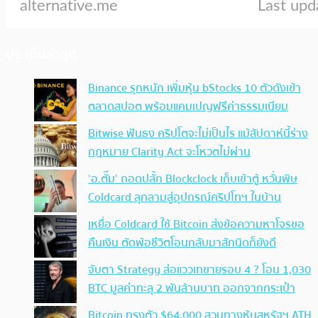
ประเด็นล่าสุด
Binance รุกหนัก เพิ่มหุ้น bStocks 10 ตัวดังเข้า
ตลาดสปอต พร้อมแคมเปญฟรีค่าธรรมเนียม
Bitwise ฟันธง คริปโตจะไม่เป็นไร แม้สัปดาห์นี้ร่าง
กฎหมาย Clarity Act จะโหวตไม่ผ่าน
‘อ.ตั๊ม’ ถอดปลั้ก Blockclock เก็บเข้าตู้ หวั่นพิษ
Coldcard ลุกลามสู่อุปกรณ์คริปโทฯ ในบ้าน
เหยื่อ Coldcard ใช้ Bitcoin ส่งข้อความหาโจรขอ
คืนเงิน ตัดพ้อชีวิตโอนกลับมาสักนิดก็ยังดี
จับตา Strategy ส่อแววเทขายรอบ 4 ? โอน 1,030
BTC มูลค่าทะลุ 2 พันล้านบาท ออกจากกระเป๋า
Bitcoin ทรงตัว $64,000 สวนทางหุ้นสหรัฐฯ ATH