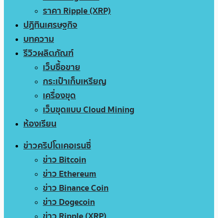
ราคา Ripple (XRP)
ปฏิทินเศรษฐกิจ
บทความ
รีวิวผลิตภัณฑ์
เว็บซื้อขาย
กระเป๋าเก็บเหรียญ
เครื่องขุด
เว็บขุดแบบ Cloud Mining
ห้องเรียน
ข่าวคริปโตเคอเรนซี่
ข่าว Bitcoin
ข่าว Ethereum
ข่าว Binance Coin
ข่าว Dogecoin
ข่าว Ripple (XRP)