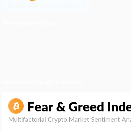
ติดตามเราบน Facebook
สภาวะตลาด (ความกลัว vs ความโลภ)