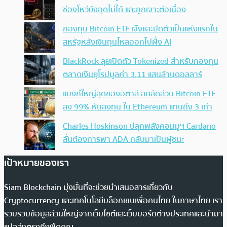
ช่องโหว่ยังอุดไม่ได้ และถูกเจาะต่อเนื่อง
กองทุน Bitcoin ETF เจ๊งและปิดตัวเป็นแห่งแรกใน
สหรัฐหลังเงินทุนไหลออกไปฝั่ง AI
BlackRock ลุยเปิดตัว Tokenized สำหรับกองทุน
ตลาดเงินยุโรปมูลค่า 3.11 แสนล้านดอลลาร์
แบงก์ใหญ่สุดของอิตาลี ลดสัดส่วน Bitcoin ETF
ลง 99% หันลงทุน ใน Ethereum แทนถึง 3 เท่า
Charles Hoskinson ปลุกพลังคอมมูฯ Cardano
ลั่นต้องการพา ADA กลับมาเป็นผู้ชนะ
เป้าหมายของเรา
Siam Blockchain มุ่งมั่นที่จะช่วยนำเสนอสารเกี่ยวกับ
Cryptocurrency และเทคโนโลยีบล็อกเชนเพื่อคนไทย ในภาษาไทย เรา
รวบรวมข้อมูลส่วนใหญ่จากเว็บไซต์และเว็บบอร์ดต่างประเทศและนำมา
แปลส่งตรงถึงฟีดคุณ