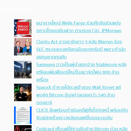
ประเด็นล่าสุด
ธนาคารใหญ่ Wells Fargo ร่วมศึกชิงส่วนแบ่ง
ตลาดโทเคนเงินฝาก ตามรอย Citi, JPMorgan
Clarity Act อาจชะงักยาว ๆ หลัง Warren ร้อง
SEC ตรวจสอบเหรียญมีมของทรัมป์ เพราะทำนัก
ลงทุนขาดทุนยับ
Samsung อาจเป็นผู้นำแจกจ่าย Stablecoin หลัง
เตรียมเพิ่มฟีเจอร์ใหม่ในสมาร์ทโฟน 800 ล้าน
เครื่อง
SpaceX ทำรายได้ทะลุเป้าของ Wall Street แต่
พอร์ต Bitcoin มีมูลค่าลดลงกว่า 540 ล้าน
ดอลลาร์
CLICX ลั่นพร้อมดำเนินคดีผู้ตั้งใจบิดหนี้ พร้อมปิด
รับสมัครชั่วคราวหลังคนแห่ยื่นจนระบบล้น
Coldcard เตือนผู้ใช้งานรีบย้าย Bitcoin ด่วน หลัง