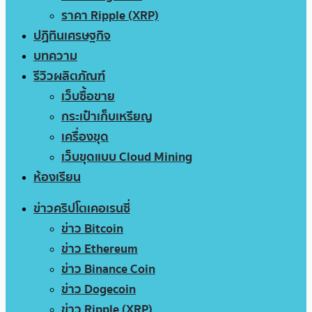
ราคา Ripple (XRP)
ปฏิทินเศรษฐกิจ
บทความ
รีวิวผลิตภัณฑ์
เว็บซื้อขาย
กระเป๋าเก็บเหรียญ
เครื่องขุด
เว็บขุดแบบ Cloud Mining
ห้องเรียน
ข่าวคริปโตเคอเรนซี่
ข่าว Bitcoin
ข่าว Ethereum
ข่าว Binance Coin
ข่าว Dogecoin
ข่าว Ripple (XRP)