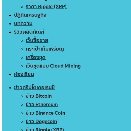
ราคา Ripple (XRP)
ปฏิทินเศรษฐกิจ
บทความ
รีวิวผลิตภัณฑ์
เว็บซื้อขาย
กระเป๋าเก็บเหรียญ
เครื่องขุด
เว็บขุดแบบ Cloud Mining
ห้องเรียน
ข่าวคริปโตเคอเรนซี่
ข่าว Bitcoin
ข่าว Ethereum
ข่าว Binance Coin
ข่าว Dogecoin
ข่าว Ripple (XRP)