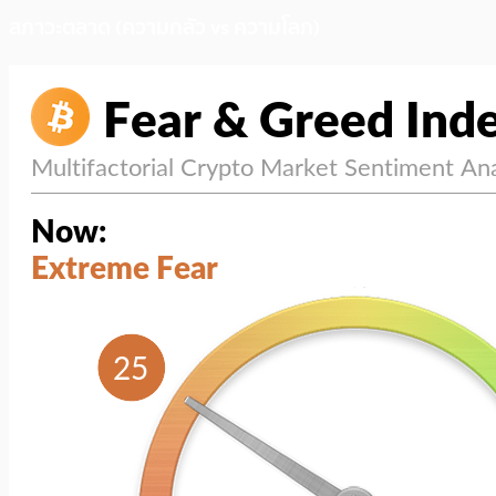
สภาวะตลาด (ความกลัว vs ความโลภ)