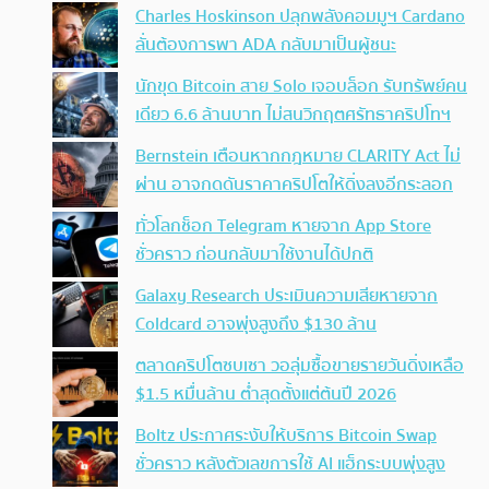
Charles Hoskinson ปลุกพลังคอมมูฯ Cardano
ลั่นต้องการพา ADA กลับมาเป็นผู้ชนะ
นักขุด Bitcoin สาย Solo เจอบล็อก รับทรัพย์คน
เดียว 6.6 ล้านบาท ไม่สนวิกฤตศรัทธาคริปโทฯ
Bernstein เตือนหากกฎหมาย CLARITY Act ไม่
ผ่าน อาจกดดันราคาคริปโตให้ดิ่งลงอีกระลอก
ทั่วโลกช็อก Telegram หายจาก App Store
ชั่วคราว ก่อนกลับมาใช้งานได้ปกติ
Galaxy Research ประเมินความเสียหายจาก
Coldcard อาจพุ่งสูงถึง $130 ล้าน
ตลาดคริปโตซบเซา วอลุ่มซื้อขายรายวันดิ่งเหลือ
$1.5 หมื่นล้าน ต่ำสุดตั้งแต่ต้นปี 2026
Boltz ประกาศระงับให้บริการ Bitcoin Swap
ชั่วคราว หลังตัวเลขการใช้ AI แฮ็กระบบพุ่งสูง