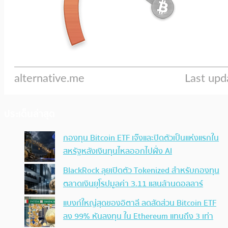
ประเด็นล่าสุด
กองทุน Bitcoin ETF เจ๊งและปิดตัวเป็นแห่งแรกใน
สหรัฐหลังเงินทุนไหลออกไปฝั่ง AI
BlackRock ลุยเปิดตัว Tokenized สำหรับกองทุน
ตลาดเงินยุโรปมูลค่า 3.11 แสนล้านดอลลาร์
แบงก์ใหญ่สุดของอิตาลี ลดสัดส่วน Bitcoin ETF
ลง 99% หันลงทุน ใน Ethereum แทนถึง 3 เท่า