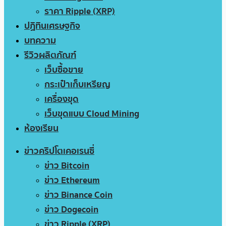
ราคา Ripple (XRP)
ปฏิทินเศรษฐกิจ
บทความ
รีวิวผลิตภัณฑ์
เว็บซื้อขาย
กระเป๋าเก็บเหรียญ
เครื่องขุด
เว็บขุดแบบ Cloud Mining
ห้องเรียน
ข่าวคริปโตเคอเรนซี่
ข่าว Bitcoin
ข่าว Ethereum
ข่าว Binance Coin
ข่าว Dogecoin
ข่าว Ripple (XRP)