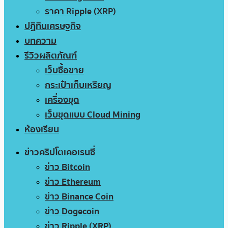
ราคา Ripple (XRP)
ปฏิทินเศรษฐกิจ
บทความ
รีวิวผลิตภัณฑ์
เว็บซื้อขาย
กระเป๋าเก็บเหรียญ
เครื่องขุด
เว็บขุดแบบ Cloud Mining
ห้องเรียน
ข่าวคริปโตเคอเรนซี่
ข่าว Bitcoin
ข่าว Ethereum
ข่าว Binance Coin
ข่าว Dogecoin
ข่าว Ripple (XRP)