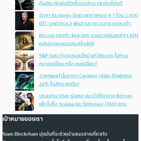
คืนเงิน ตัดพ้อชีวิตโอนกลับมาสักนิดก็ยังดี
จับตา Strategy ส่อแววเทขายรอบ 4 ? โอน 1,030
BTC มูลค่าทะลุ 2 พันล้านบาท ออกจากกระเป๋า
Bitcoin ทรงตัว $64,000 สวนทางหุ้นสหรัฐฯ ATH
หลังข้อตกลงฮอร์มุซใกล้ยุติ
S&P 500 ทำจุดสูงสุดใหม่ แต่ Bitcoin ไม่ตาม
ตลาดเปลี่ยน หรือ คนเปลี่ยน?
3 เหตุผลทำไมราคา Cardano (Ada) ถึงพุ่งแรง
22% ในสัปดาห์เดียว
นักลงทุน Uber รุ่นแรก แนะนำให้เทขาย Bitcoin
เพื่อไปซื้อ Solana และ Bittensor (TAO) แทน
เป้าหมายของเรา
Siam Blockchain มุ่งมั่นที่จะช่วยนำเสนอสารเกี่ยวกับ