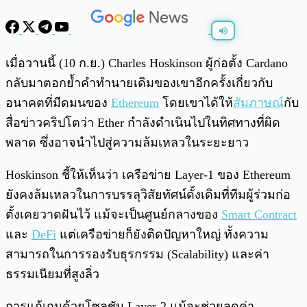
พร้อมเล่น
0:00
/
0:00
เมื่อวานนี้ (10 ก.ย.) Charles Hoskinson ผู้ก่อตั้ง Cardano
กลับมาตอกย้ำคำทำนายเดิมของเขาอีกครั้งเกี่ยวกับ
อนาคตที่มืดมนของ
Ethereum
โดยเขาได้ให้
สัมภาษณ์
กับ
สื่อข่าวคริปโตว่า Ether กำลังดำเนินไปในทิศทางที่ผิด
พลาด ซึ่งอาจนำไปสู่ความล้มเหลวในระยะยาว
Hoskinson ชี้ให้เห็นว่า เครือข่าย Layer-1 ของ Ethereum
ยังคงล้มเหลวในการบรรลุวิสัยทัศน์ดั้งเดิมที่ทีมผู้ร่วมก่อ
ตั้งเคยวาดฝันไว้ แม้จะเป็นศูนย์กลางของ
Smart Contract
และ
DeFi
แต่เครือข่ายก็ยังติดปัญหาใหญ่ ทั้งความ
สามารถในการรองรับธุรกรรม (Scalability) และค่า
ธรรมเนียมที่สูงลิ่ว
การแก้เกมด้วยโซลูชัน Layer-2 แม้จะช่วยลดค่า