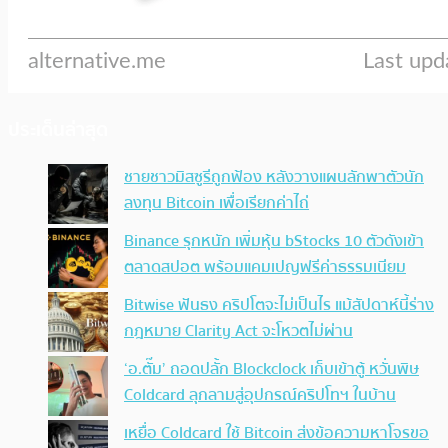
ประเด็นล่าสุด
ชายชาวมิสซูรีถูกฟ้อง หลังวางแผนลักพาตัวนัก
ลงทุน Bitcoin เพื่อเรียกค่าไถ่
Binance รุกหนัก เพิ่มหุ้น bStocks 10 ตัวดังเข้า
ตลาดสปอต พร้อมแคมเปญฟรีค่าธรรมเนียม
Bitwise ฟันธง คริปโตจะไม่เป็นไร แม้สัปดาห์นี้ร่าง
กฎหมาย Clarity Act จะโหวตไม่ผ่าน
‘อ.ตั๊ม’ ถอดปลั้ก Blockclock เก็บเข้าตู้ หวั่นพิษ
Coldcard ลุกลามสู่อุปกรณ์คริปโทฯ ในบ้าน
เหยื่อ Coldcard ใช้ Bitcoin ส่งข้อความหาโจรขอ