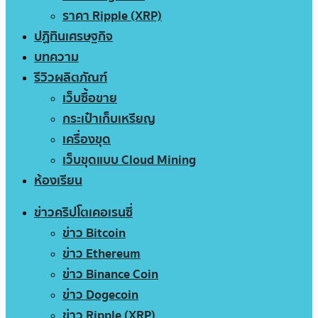
ราคา Ripple (XRP)
ปฏิทินเศรษฐกิจ
บทความ
รีวิวผลิตภัณฑ์
เว็บซื้อขาย
กระเป๋าเก็บเหรียญ
เครื่องขุด
เว็บขุดแบบ Cloud Mining
ห้องเรียน
ข่าวคริปโตเคอเรนซี่
ข่าว Bitcoin
ข่าว Ethereum
ข่าว Binance Coin
ข่าว Dogecoin
ข่าว Ripple (XRP)