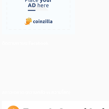
ติดตามเราบน Facebook
สภาวะตลาด (ความกลัว vs ความโลภ)