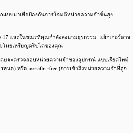
0:00
/
0:00
ออกแบบมาเพื่อป้องกันการโจมตีหน่วยความจำขั้นสูง
one 17 และในขณะที่คุณกำลังลงนามธุรกรรม แฮ็กเกอร์อาจ
บขโมยเหรียญคริปโตของคุณ
จมตี โดยจะตรวจสอบหน่วยความจำของอุปกรณ์ แบบเรียลไทม์
นด) หรือ use-after-free (การเข้าถึงหน่วยความจำที่ถูก