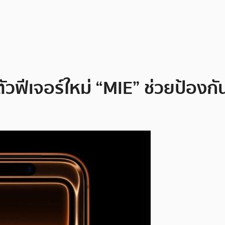
ตัวฟีเจอร์ใหม่ “MIE” ช่วยป้องก