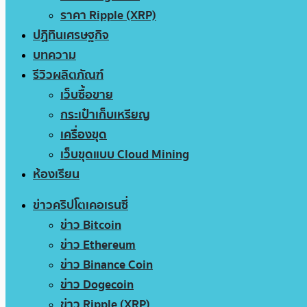
ราคา Ripple (XRP)
ปฏิทินเศรษฐกิจ
บทความ
รีวิวผลิตภัณฑ์
เว็บซื้อขาย
กระเป๋าเก็บเหรียญ
เครื่องขุด
เว็บขุดแบบ Cloud Mining
ห้องเรียน
ข่าวคริปโตเคอเรนซี่
ข่าว Bitcoin
ข่าว Ethereum
ข่าว Binance Coin
ข่าว Dogecoin
ข่าว Ripple (XRP)