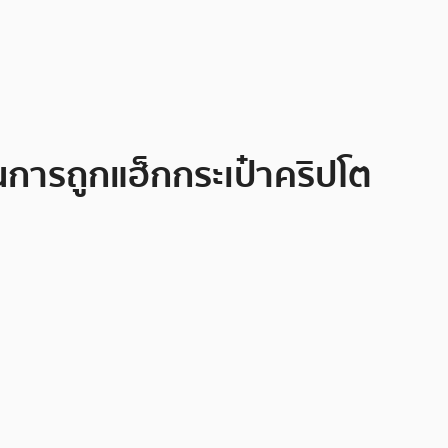
ันการถูกแฮ็กกระเป๋าคริปโต