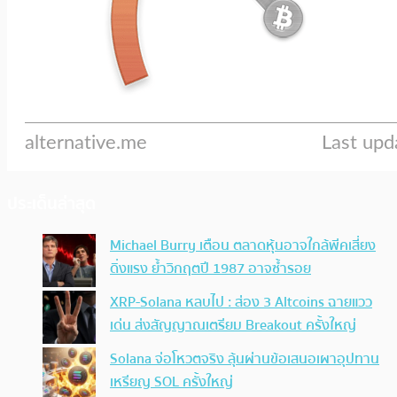
ประเด็นล่าสุด
Michael Burry เตือน ตลาดหุ้นอาจใกล้พีคเสี่ยง
ดิ่งแรง ย้ำวิกฤตปี 1987 อาจซ้ำรอย
XRP-Solana หลบไป : ส่อง 3 Altcoins ฉายแวว
เด่น ส่งสัญญาณเตรียม Breakout ครั้งใหญ่
Solana จ่อโหวตจริง ลุ้นผ่านข้อเสนอเผาอุปทาน
เหรียญ SOL ครั้งใหญ่