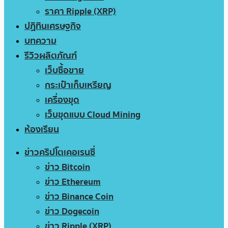
ราคา Ripple (XRP)
ปฏิทินเศรษฐกิจ
บทความ
รีวิวผลิตภัณฑ์
เว็บซื้อขาย
กระเป๋าเก็บเหรียญ
เครื่องขุด
เว็บขุดแบบ Cloud Mining
ห้องเรียน
ข่าวคริปโตเคอเรนซี่
ข่าว Bitcoin
ข่าว Ethereum
ข่าว Binance Coin
ข่าว Dogecoin
ข่าว Ripple (XRP)