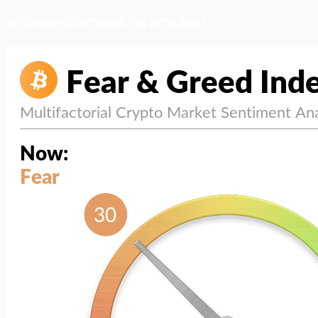
สภาวะตลาด (ความกลัว vs ความโลภ)