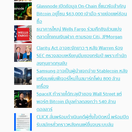
Glassnode เปิดข้อมูล On-Chain ชี้แนวรับสำคัญ
Bitcoin อยู่โซน $63,000 เจ้ามือ-รายย่อยแห่ช้อน
ซื้อ
ธนาคารใหญ่ Wells Fargo ร่วมศึกชิงส่วนแบ่ง
ตลาดโทเคนเงินฝาก ตามรอย Citi, JPMorgan
Clarity Act อาจชะงักยาว ๆ หลัง Warren ร้อง
SEC ตรวจสอบเหรียญมีมของทรัมป์ เพราะทำนัก
ลงทุนขาดทุนยับ
Samsung อาจเป็นผู้นำแจกจ่าย Stablecoin หลัง
เตรียมเพิ่มฟีเจอร์ใหม่ในสมาร์ทโฟน 800 ล้าน
เครื่อง
SpaceX ทำรายได้ทะลุเป้าของ Wall Street แต่
พอร์ต Bitcoin มีมูลค่าลดลงกว่า 540 ล้าน
ดอลลาร์
CLICX ลั่นพร้อมดำเนินคดีผู้ตั้งใจบิดหนี้ พร้อมปิด
รับสมัครชั่วคราวหลังคนแห่ยื่นจนระบบล้น